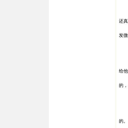
马
小
还真
▼
发微
马
雷
雷
据
给他
▼
的，
“
许
都
20
的。