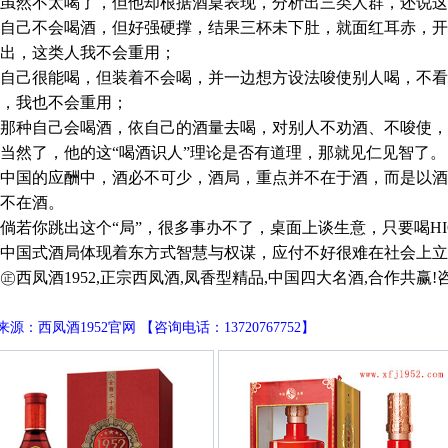
然不太喝了，但他却根据酒桌表现，分析出三类人群，还说这
己不会喝酒，但好强硬撑，结果三杯未下肚，就面红耳赤，开
出，这类人我不会重用；
己很能喝，但装着不会喝，并一边想方设法唆使别人喝，不看
，我也不会重用；
种自己会喝酒，依自己的酒量去喝，对别人不劝酒、不唆使，
然了，他的这“喝酒识人”理论是否有道理，那就见仁见智了。
国的应酬中，酒必不可少，酒局，重点并不在于酒，而是以酒
不在酒。
你跳出这个“局”，很多事办不了，桌面上谈生意，只要喝HI
国式酒局体现着东方式智慧与权谋，应付不好很难在社会上立
凤酒1952,正宗西凤酒,凤香型精品,中国四大名酒,合作共赢!咨询电话
源：西凤酒1952官网 【咨询电话：13720767752】