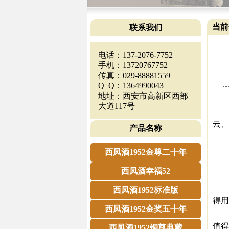
当前
联系我们
电话：137-2076-7752
手机：13720767752
传真：029-88881559
Q Q：1364990043
地址：西安市高新区西部
无
大道117号
在中
云、
产品名称
▼
那
西凤酒1952金尊二十年
俞
西凤酒幸福52
俞
当
西凤酒1952标准版
得用
西凤酒1952金奖五十年
跟
值得
西凤酒1952铜尊典藏