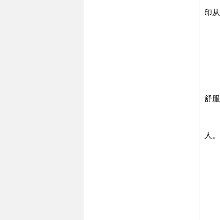
许
印从
▼
当
他
柳
严
柳
舒服
▼
我
人。
一
马
最
据
▼
不