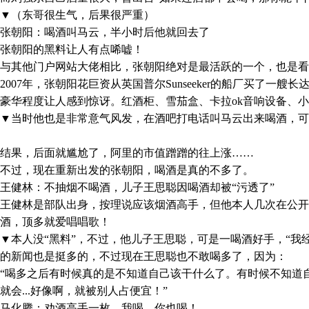
（东哥很生气，后果很严重）
朝阳：喝酒叫马云，半小时后他就回去了
朝阳的黑料让人有点唏嘘！
其他门户网站大佬相比，张朝阳绝对是最活跃的一个，也是看
07年，张朝阳花巨资从英国普尔Sunseeker的船厂买了一艘
豪华程度让人感到惊讶。红酒柜、雪茄盒、卡拉ok音响设备、
当时他也是非常意气风发，在酒吧打电话叫马云出来喝酒，可
果，后面就尴尬了，阿里的市值蹭蹭的往上涨……
过，现在重新出发的张朝阳，喝酒是真的不多了。
健林：不抽烟不喝酒，儿子王思聪因喝酒却被“污透了”
健林是部队出身，按理说应该烟酒高手，但他本人几次在公开
酒，顶多就爱唱唱歌！
人没“黑料”，不过，他儿子王思聪，可是一喝酒好手，“我经
的新闻也是挺多的，不过现在王思聪也不敢喝多了，因为：
喝多之后有时候真的是不知道自己该干什么了。有时候不知道自
就会...好像啊，就被别人占便宜！”
化腾：劝酒高手一枚，我喝，你也喝！