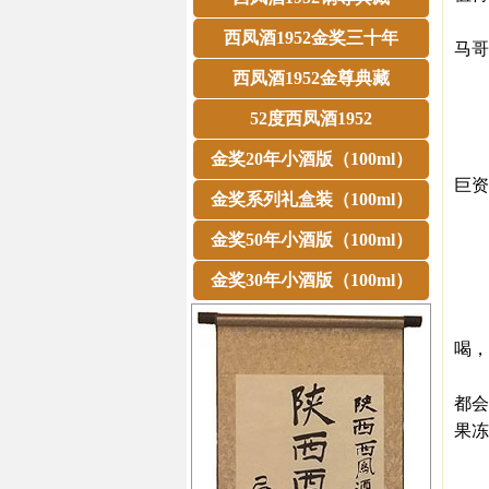
不
西凤酒1952金奖三十年
马哥
▼
西凤酒1952金尊典藏
对
52度西凤酒1952
不
▼当
金奖20年小酒版（100ml）
巨资
金奖系列礼盒装（100ml）
活
金奖50年小酒版（100ml）
结
也
金奖30年小酒版（100ml）
刘
刘
喝，
▼
都会
果冻
在
而