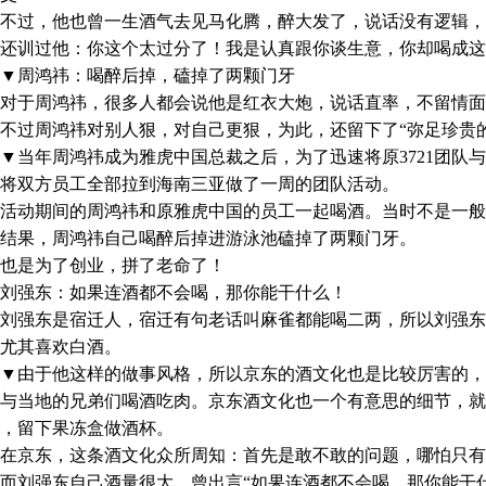
过，他也曾一生酒气去见马化腾，醉大发了，说话没有逻辑，
还训过他：你这个太过分了！我是认真跟你谈生意，你却喝成这
周鸿祎：喝醉后掉，磕掉了两颗门牙
于周鸿祎，很多人都会说他是红衣大炮，说话直率，不留情面
过周鸿祎对别人狠，对自己更狠，为此，还留下了“弥足珍贵的
年周鸿祎成为雅虎中国总裁之后，为了迅速将原3721团队与
将双方员工全部拉到海南三亚做了一周的团队活动。
动期间的周鸿祎和原雅虎中国的员工一起喝酒。当时不是一般
果，周鸿祎自己喝醉后掉进游泳池磕掉了两颗门牙。
是为了创业，拼了老命了！
强东：如果连酒都不会喝，那你能干什么！
强东是宿迁人，宿迁有句老话叫麻雀都能喝二两，所以刘强东
尤其喜欢白酒。
由于他这样的做事风格，所以京东的酒文化也是比较厉害的，
与当地的兄弟们喝酒吃肉。京东酒文化也一个有意思的细节，就
，留下果冻盒做酒杯。
京东，这条酒文化众所周知：首先是敢不敢的问题，哪怕只有
刘强东自己酒量很大，曾出言“如果连酒都不会喝，那你能干什