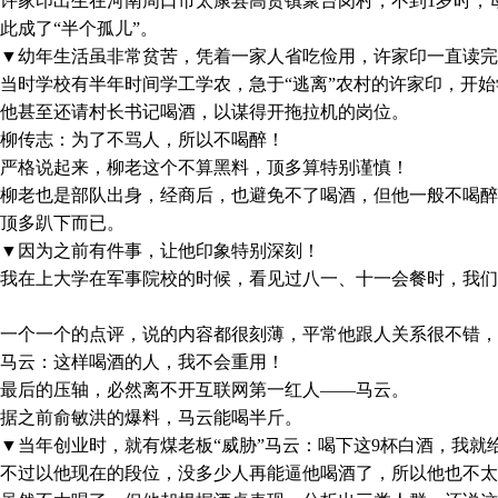
家印出生在河南周口市太康县高贤镇聚台岗村，不到1岁时，母
此成了“半个孤儿”。
幼年生活虽非常贫苦，凭着一家人省吃俭用，许家印一直读完
时学校有半年时间学工学农，急于“逃离”农村的许家印，开始
甚至还请村长书记喝酒，以谋得开拖拉机的岗位。
传志：为了不骂人，所以不喝醉！
格说起来，柳老这个不算黑料，顶多算特别谨慎！
老也是部队出身，经商后，也避免不了喝酒，但他一般不喝醉
顶多趴下而已。
因为之前有件事，让他印象特别深刻！
在上大学在军事院校的时候，看见过八一、十一会餐时，我们
个一个的点评，说的内容都很刻薄，平常他跟人关系很不错，
云：这样喝酒的人，我不会重用！
后的压轴，必然离不开互联网第一红人——马云。
之前俞敏洪的爆料，马云能喝半斤。
当年创业时，就有煤老板“威胁”马云：喝下这9杯白酒，我就
过以他现在的段位，没多少人再能逼他喝酒了，所以他也不太