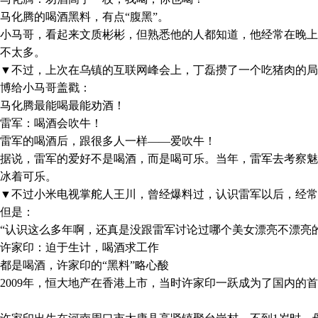
化腾的喝酒黑料，有点“腹黑”。
马哥，看起来文质彬彬，但熟悉他的人都知道，他经常在晚上
不太多。
不过，上次在乌镇的互联网峰会上，丁磊攒了一个吃猪肉的局
博给小马哥盖戳：
化腾最能喝最能劝酒！
军：喝酒会吹牛！
军的喝酒后，跟很多人一样——爱吹牛！
说，雷军的爱好不是喝酒，而是喝可乐。当年，雷军去考察魅
冰着可乐。
不过小米电视掌舵人王川，曾经爆料过，认识雷军以后，经常
但是：
认识这么多年啊，还真是没跟雷军讨论过哪个美女漂亮不漂亮的
家印：迫于生计，喝酒求工作
是喝酒，许家印的“黑料”略心酸
09年，恒大地产在香港上市，当时许家印一跃成为了国内的首