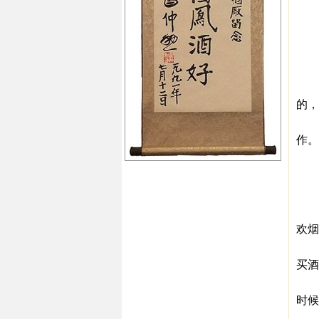
▼
张
张
与
20
的，
▼
作。
结
不
王
王
欢烟
▼本
买酒
“
时候
马