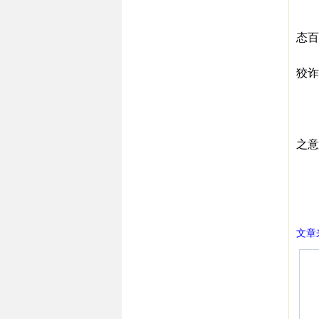
虽
自
态百
自
狡诈
那
当
中
之意
倘若
中
㊣西
文章来