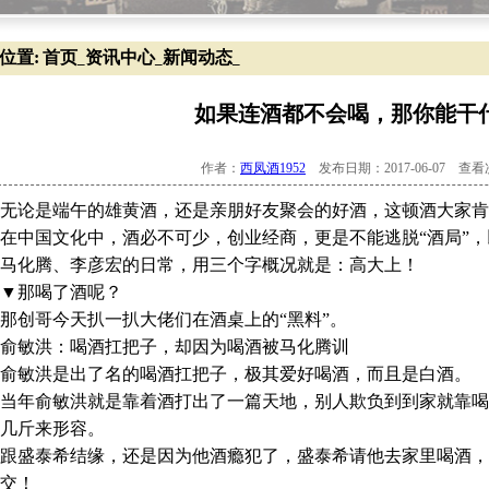
位置:
首页
资讯中心
新闻动态
_
_
_
如果连酒都不会喝，那你能干
作者：
西凤酒1952
发布日期：2017-06-07 查
论是端午的雄黄酒，还是亲朋好友聚会的好酒，这顿酒大家肯
国文化中，酒必不可少，创业经商，更是不能逃脱“酒局”，以
马化腾、李彦宏的日常，用三个字概况就是：高大上！
那喝了酒呢？
创哥今天扒一扒大佬们在酒桌上的“黑料”。
敏洪：喝酒扛把子，却因为喝酒被马化腾训
敏洪是出了名的喝酒扛把子，极其爱好喝酒，而且是白酒。
年俞敏洪就是靠着酒打出了一篇天地，别人欺负到到家就靠喝
几斤来形容。
盛泰希结缘，还是因为他酒瘾犯了，盛泰希请他去家里喝酒，
交！