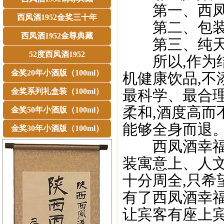
第一、西凤酒
西凤酒1952金奖三十年
第二、包装、
西凤酒1952金尊典藏
第三、纯天然
52度西凤酒1952
所以,作为结
金奖20年小酒版（100ml）
机健康饮品,不
金奖系列礼盒装（100ml）
最科学、最合理
柔和,酒度高而
金奖50年小酒版（100ml）
能够全身而退
金奖30年小酒版（100ml）
西凤酒幸福5
装寓意上、人
十分周全,只
有了西凤酒幸福
让宾客有座上