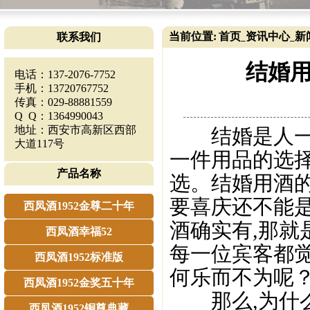
当前位置:
首页
资讯中心
新
联系我们
_
_
结婚用
电话：137-2076-7752
手机：13720767752
传真：029-88881559
Q Q：1364990043
地址：西安市高新区西部
结婚是人一生
大道117号
一件用品的选
产品名称
选。结婚用酒
要喜庆还不能
西凤酒1952金尊二十年
酒确实有,那就
西凤酒幸福52
每一位宾客都觉
西凤酒1952标准版
何乐而不为呢
西凤酒1952金奖五十年
那么,为什么
西凤酒1952铜尊典藏