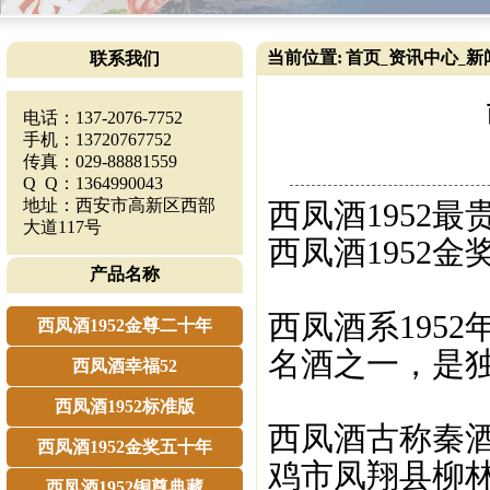
当前位置:
首页
资讯中心
新
联系我们
_
_
电话：137-2076-7752
手机：13720767752
传真：029-88881559
Q Q：1364990043
地址：西安市高新区西部
西凤酒1952
大道117号
西凤酒1952金
产品名称
西凤酒系195
西凤酒1952金尊二十年
名酒之一，是
西凤酒幸福52
西凤酒1952标准版
西凤酒古称秦
西凤酒1952金奖五十年
鸡市凤翔县柳
西凤酒1952铜尊典藏