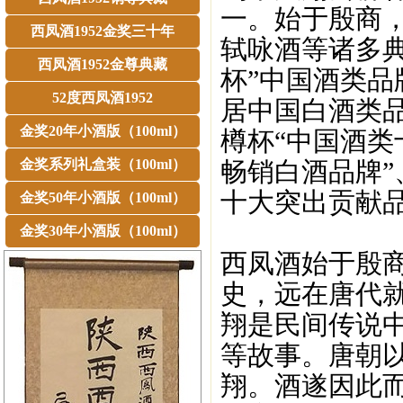
一。始于殷商
西凤酒1952金奖三十年
轼咏酒等诸多典
西凤酒1952金尊典藏
杯”中国酒类品
52度西凤酒1952
居中国白酒类品
金奖20年小酒版（100ml）
樽杯“中国酒类
金奖系列礼盒装（100ml）
畅销白酒品牌”
十大突出贡献品
金奖50年小酒版（100ml）
金奖30年小酒版（100ml）
西凤酒始于殷商
史，远在唐代
翔是民间传说
等故事。唐朝
翔。酒遂因此