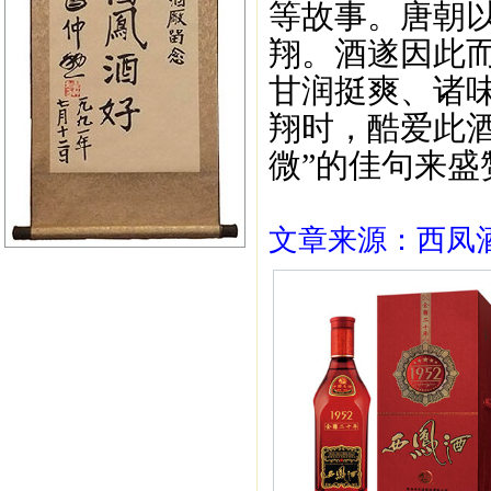
等故事。唐朝
翔。酒遂因此
甘润挺爽、诸
翔时，酷爱此
微”的佳句来盛
文章来源：西凤酒1