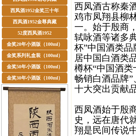
西凤酒古称秦
西凤酒1952金奖三十年
鸡市凤翔县柳
西凤酒1952金尊典藏
一。始于殷商
52度西凤酒1952
轼咏酒等诸多典
金奖20年小酒版（100ml）
杯”中国酒类品
金奖系列礼盒装（100ml）
居中国白酒类品
樽杯“中国酒类
金奖50年小酒版（100ml）
畅销白酒品牌”
金奖30年小酒版（100ml）
十大突出贡献品
西凤酒始于殷商
史，远在唐代
翔是民间传说