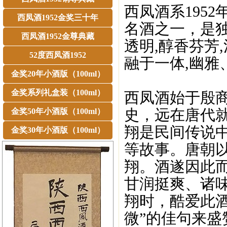
西凤酒系195
西凤酒1952金奖三十年
名酒之一，是
西凤酒1952金尊典藏
透明,醇香芬芳
52度西凤酒1952
融于一体,幽雅
金奖20年小酒版（100ml）
金奖系列礼盒装（100ml）
西凤酒始于殷商
史，远在唐代
金奖50年小酒版（100ml）
翔是民间传说
金奖30年小酒版（100ml）
等故事。唐朝
翔。酒遂因此
甘润挺爽、诸
翔时，酷爱此
微”的佳句来盛