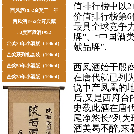
值排行榜中以2
西凤酒1952金奖三十年
价值排行榜第6
西凤酒1952金尊典藏
最具全球竞争力
52度西凤酒1952
牌”、“中国酒
金奖20年小酒版（100ml）
献品牌”.
金奖系列礼盒装（100ml）
西凤酒始于殷商,
金奖50年小酒版（100ml）
在唐代就已列为
金奖30年小酒版（100ml）
说中产凤凰的地
后,又是西府台
史载此酒在唐
尾净悠长”列为
酒美曷不醉,来