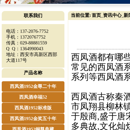
当前位置:
首页
资讯中心
新
联系我们
_
_
电话：137-2076-7752
手机：13720767752
传真：029-88881559
Q Q：1364990043
地址：西安市高新区西部
西凤酒都有哪些
大道117号
常见的西凤酒系
产品名称
系列等西凤酒系
西凤酒1952金尊二十年
西凤酒古称秦
西凤酒幸福52
市凤翔县柳林镇
西凤酒1952标准版
于殷商,盛于唐
西凤酒1952金奖五十年
多典故,文化灿烂
西凤酒1952铜尊典藏