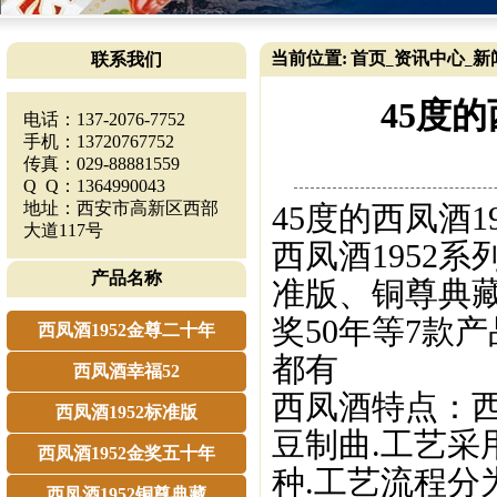
当前位置:
首页
资讯中心
新
联系我们
_
_
45度
电话：137-2076-7752
手机：13720767752
传真：029-88881559
Q Q：1364990043
地址：西安市高新区西部
45度的西凤酒
大道117号
西凤酒1952
产品名称
准版、铜尊典藏
奖50年等7款产
西凤酒1952金尊二十年
都有
西凤酒幸福52
西凤酒特点：
西凤酒1952标准版
豆制曲.工艺采
西凤酒1952金奖五十年
种.工艺流程
西凤酒1952铜尊典藏