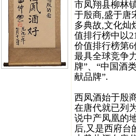
市凤翔县柳林镇
于殷商,盛于唐
多典故,文化灿烂
值排行榜中以2
价值排行榜第6
最具全球竞争力
牌”、“中国酒
献品牌”.
西凤酒始于殷商,
在唐代就已列为
说中产凤凰的地
后,又是西府台