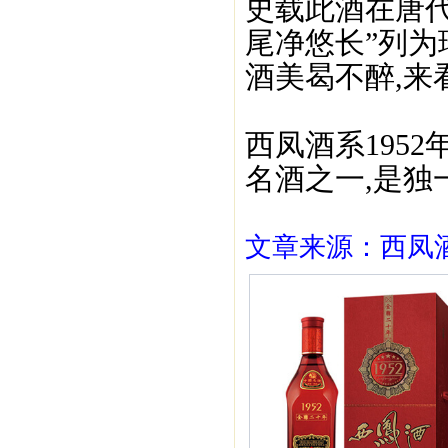
史载此酒在唐
尾净悠长”列为
酒美曷不醉,来
西凤酒系195
名酒之一,是独
文章来源：西凤酒1