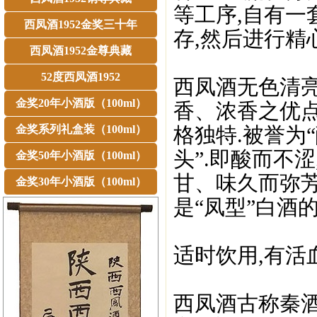
等工序,自有一
西凤酒1952金奖三十年
存,然后进行精
西凤酒1952金尊典藏
52度西凤酒1952
西凤酒无色清亮
金奖20年小酒版（100ml）
香、浓香之优点
金奖系列礼盒装（100ml）
格独特.被誉为
头”.即酸而不涩
金奖50年小酒版（100ml）
甘、味久而弥芳
金奖30年小酒版（100ml）
是“凤型”白酒的
适时饮用,有活
西凤酒古称秦