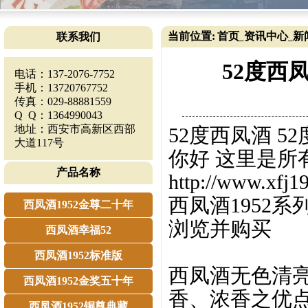
当前位置:
首页
资讯中心
新
联系我们
_
_
52度西
电话：137-2076-7752
手机：13720767752
传真：029-88881559
Q Q：1364990043
地址：西安市高新区西部
52度西凤酒 5
大道117号
你好 这里是所
产品名称
http://www.xfj1
西凤酒1952系
西凤酒1952金尊二十年
浏览并购买
西凤酒幸福52
西凤酒1952标准版
西凤酒无色清亮
西凤酒1952金奖五十年
香、浓香之优点
西凤酒1952铜尊典藏