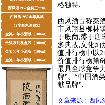
格独特.
西凤酒1952金奖三十年
西凤酒1952金尊典藏
西凤酒古称秦
52度西凤酒1952
市凤翔县柳林镇
金奖20年小酒版（100ml）
于殷商,盛于唐
金奖系列礼盒装（100ml）
多典故,文化灿烂
值排行榜中以2
金奖50年小酒版（100ml）
价值排行榜第6
金奖30年小酒版（100ml）
最具全球竞争力
牌”、“中国酒
献品牌”.
文章来源：西凤酒1