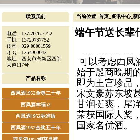
当前位置:
首页
资讯中心
新
联系我们
_
_
端午节送长辈
电话：137-2076-7752
手机：13720767752
传真：029-88881559
Q Q：1364990043
地址：西安市高新区西部
可以考虑西凤酒
大道117号
始于殷商晚期的
产品名称
即为王宫珍品
宋文豪苏东坡
西凤酒1952金尊二十年
甘润挺爽，尾
西凤酒幸福52
荣获国际大奖
西凤酒1952标准版
国家名优酒。
西凤酒1952金奖五十年
西凤酒1952铜尊典藏