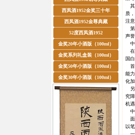
其
西凤酒1952金奖三十年
质，
注意
西凤酒1952金尊典藏
第
52度西凤酒1952
声誉
中
金奖20年小酒版（100ml）
在
金奖系列礼盒装（100ml）
国白
金奖50年小酒版（100ml）
首
能力
金奖30年小酒版（100ml）
化加
另
究障
机遇
中
面
以笔
一