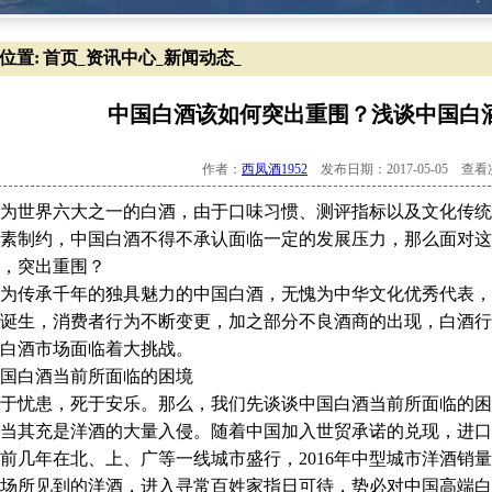
位置:
首页
资讯中心
新闻动态
_
_
_
中国白酒该如何突出重围？浅谈中国白
作者：
西凤酒1952
发布日期：2017-05-05 查
为世界六大之一的白酒，由于口味习惯、测评指标以及文化传统
素制约，中国白酒不得不承认面临一定的发展压力，那么面对这
，突出重围？
为传承千年的独具魅力的中国白酒，无愧为中华文化优秀代表，
诞生，消费者行为不断变更，加之部分不良酒商的出现，白酒行
白酒市场面临着大挑战。
国白酒当前所面临的困境
于忧患，死于安乐。那么，我们先谈谈中国白酒当前所面临的困
当其充是洋酒的大量入侵。随着中国加入世贸承诺的兑现，进口
前几年在北、上、广等一线城市盛行，2016年中型城市洋酒销
场所见到的洋酒，进入寻常百姓家指日可待，势必对中国高端白