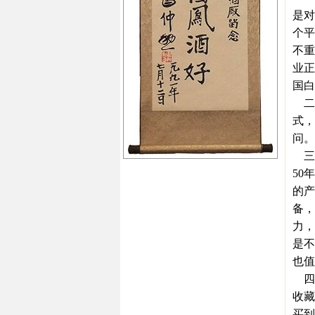
是对
个平
不重
业正
国白
二是
式，
问。
三
50
的产
备，
力，
是不
也值
四
收藏
买到