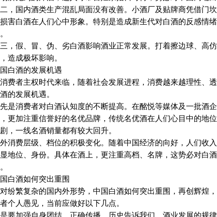
二，国内酒类生产混乱局面没有改善。小酒厂及贴牌商凭借门坎
损害白酒在人们心中形象。特别是造成新生代对白酒的反感情绪
。
三，假、冒、伪、劣白酒影响酒业正常发展。打着擦边球、高仿
，造成极坏影响。
国白酒的发展机遇
消费者主权时代来临，随着社会发展进程，消费越来越理性、透
酒的发展机遇。
先是消费者对白酒认知度的不断提高。在酩悦等媒体及一批酒企
，更加注重信誉好的名优品牌，传统名优酒在人们心目中的地位更
剧，一线名酒销量都有较大回升。
外消费层级、档位的积极变化。随着中国经济的向好，人们收入
显地位、身份。具体在酒上，更注重高档、名牌，这势必对白酒
。
国白酒如何突出重围
对纷繁复杂的国内外形势，中国白酒如何突出重围，再创辉煌，
者个人愚见，当前应做好以下几点。
是要加强自身团结，正确传播。历史告诉我们，酒业发展的规律