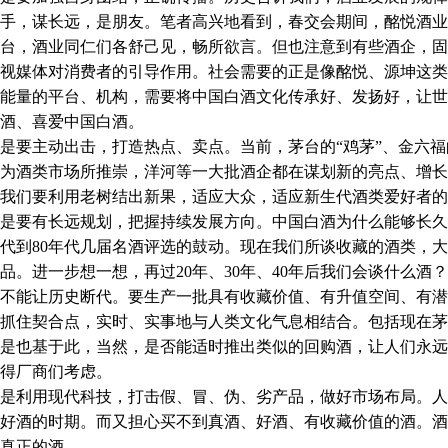
手，谋长远，是朋友。笔者高兴地看到，春交会期间，酩悦酒业
台，酒业同仁们各舒己见，畅所欲言。但也注意到有些酒企，固
视媒体对消费者的引导作用。社会需要的正是像酩悦、源坤这类
能量的平台、机构，需要将中国白酒文化传承好、发扬好，让世
酒、喜爱中国白酒。
要主动出击，打造热点、卖点。当前，茅台的“鸡茅”、金六福
为酒类市场所推崇，洋河等一大批酒企都在谋划新的亮点、增长
我们要利用老树结出新果，适应大众，适应新生代酒类爱好者的
是要有长远规划，把握持续发展方向。中国白酒为什么能够长久
年代到80年代几届名酒评选的鼓动。现在我们所谈收藏的酒类，
品。进一步想一想，再过20年、30年、40年后我们会谈什么
不能让历史断代。要生产一批具有收藏价值、有升值空间、有潜
抓住契合点，实时、实事地与人类文化气息相结合。包括现在茅
是也基于此，当然，是否能适时推出类似的回购酒，让人们永远
得厂商们考虑。
是利用现代科技，打击假、冒、伪、劣产品，做好市场布局。人
好酒的时期。而又担心买不到真酒、好酒、有收藏价值的酒。酒
真正的酒。