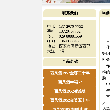
当前
联系我们
电话：137-2076-7752
手机：13720767752
传真：029-88881559
Q Q：1364990043
地址：西安市高新区西部
作
大道117号
等因
机会
产品名称
作
群的
西凤酒1952金尊二十年
胁，
西凤酒幸福52
中
生
西凤酒1952标准版
首
西凤酒1952金奖五十年
人。
店等
西凤酒1952铜尊典藏