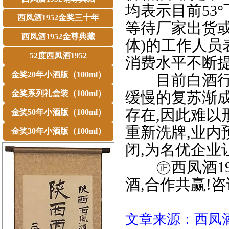
均表示目前53
西凤酒1952金奖三十年
等待厂家出货或
西凤酒1952金尊典藏
体)的工作人员
52度西凤酒1952
消费水平不断提
金奖20年小酒版（100ml）
目前白酒行业
金奖系列礼盒装（100ml）
缓慢的复苏渐
存在,因此难以
金奖50年小酒版（100ml）
重新洗牌,业
金奖30年小酒版（100ml）
闭,为名优企业
㊣西凤酒195
酒,合作共赢!咨询
文章来源：西凤酒1