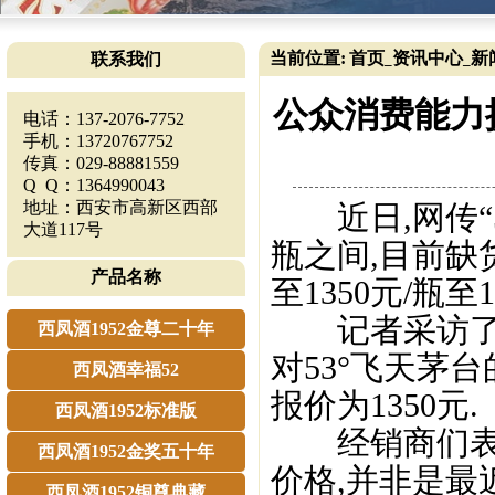
当前位置:
首页
资讯中心
新
联系我们
_
_
公众消费能力
电话：137-2076-7752
手机：13720767752
传真：029-88881559
Q Q：1364990043
地址：西安市高新区西部
近日,网传“53
大道117号
瓶之间,目前缺
产品名称
至1350元/瓶至1
记者采访了几
西凤酒1952金尊二十年
对53°飞天茅台
西凤酒幸福52
报价为1350元.
西凤酒1952标准版
经销商们表示
西凤酒1952金奖五十年
价格,并非是最
西凤酒1952铜尊典藏