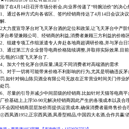
在4月14日召开市场分析会,向业界传递了“特腕治价”的决心
通过各种方式向各省区、签约经销商传达了4月14日会议决议,
解.
力度宣导茅台对飞天茅台酒的定位和政策,让飞天茅台中产阶级
茅台希望兼顾公司、经销商的利益,消费者兼顾三方利益的价格区
组建专项工作组派遣专人奔赴各地商超调研价格,并与茅台日常
通过第三方企业督导电商价格陆续调整,并取得实际效果.目前
00元/瓶的53度飞天茅台了.
、加大个性化茅台供应量,满足不同消费者对高端酒的需求
、对于一切将可能带来价格不利影响的行为,尤其是明确违反茅
罚.如针对铜山陈贝酒业有限公司无故在正常营业时间关门停业的
处罚.
尽量的引导并减少中间层级的经销商.比如针对天猫等电商平台
厂价基础上上浮50-90元解决经销商因此产生的各项成本以及合
而不会因经销商层层加价而提供运营成本,确保消费者最终售价合理
凤酒1952,正宗西凤酒,凤香型精品,中国四大名酒,合作共赢!咨询电话