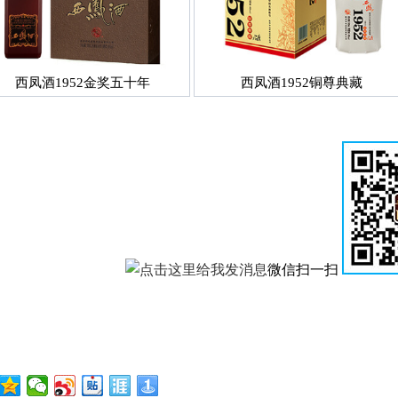
西凤酒1952金奖五十年
西凤酒1952铜尊典藏
微信扫一扫