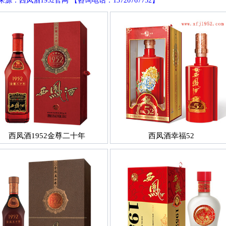
源：西凤酒1952官网 【咨询电话：13720767752】
西凤酒1952金尊二十年
西凤酒幸福52