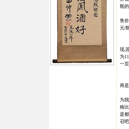
瓶的
在他
售价
元/
电
在4
现,
为1
一页
”
当
再是
“有
为我
格比
是都
召吧
★