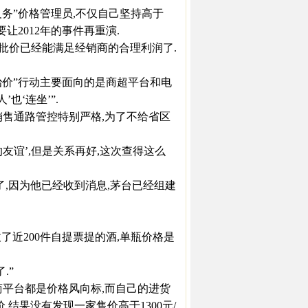
务”价格管理员,不仅自己坚持高于
要让2012年的事件再重演.
的二批价已经能满足经销商的合理利润了.
治价”行动主要面向的是商超平台和电
也‘连坐’”.
售通路管控特别严格,为了不给省区
友谊’,但是关系再好,这次查得这么
,因为他已经收到消息,茅台已经组建
近200件自提票提的酒,单瓶价格是
.”
平台都是价格风向标,而自己的进货
结果没有发现一家售价高于1300元/