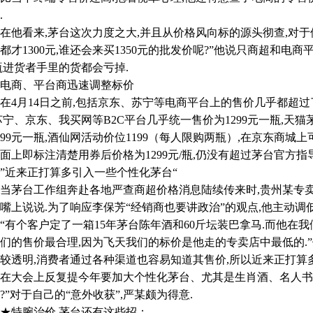
.
看来,茅台这次力度之大,并且从价格风向标的源头彻查,对于他
都才1300元,谁还会来买1350元的批发价呢?”他说只商超和电商
瓶进货者手里的货都会亏掉.
商、平台商迅速调整标价
月14日之前,包括京东、苏宁等电商平台上的售价几乎都超过了13
苏宁、京东、我买网等B2C平台几乎统一售价为1299元一瓶,天
199元一瓶,酒仙网活动价位1199（每人限购两瓶）,在京东商城上可
面上即标注清楚用券后价格为1299元/瓶,仍没有超过茅台官方指导
近来正打算多引入一些个性化茅台“
茅台工作组奔赴各地严查商超价格消息陆续传来时,贵州某专卖
嘴上说说.为了响应李保芳“经销商也要讲政治”的观点,他主动调
个客户定了一箱15年茅台陈年酒和60斤坛装巴拿马.而他在
们的售价最合理,因为飞天我们的标价是他走的专卖店中最低的.”
较透明,消费者通过各种渠道也容易知道其售价,所以近来正打算
在大会上反复提今年要加大个性化茅台、尤其是生肖酒、名人书
?”对于自己的“意外收获”,严某颇为得意.
特腕治价,茅台还有这些招：