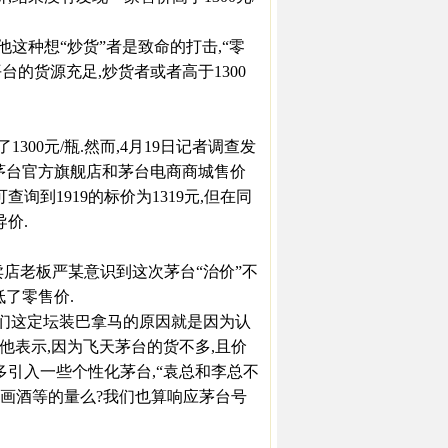
这种想“炒货”者是致命的打击,“零
平台的货源充足,炒货者或者高于1300
00元/瓶.然而,4月19日记者调查发
猫茅台官方旗舰店和茅台电商商城售价
查询到1919的标价为1319元,但在同
价.
店老板严某意识到这次茅台“治价”不
低了零售价.
我们这定坛装巴拿马的原因就是因为认
他表示,因为飞天茅台的货不多,且价
多引入一些个性化茅台,“袁总和李总不
画酒等的量么?我们也算响应茅台号