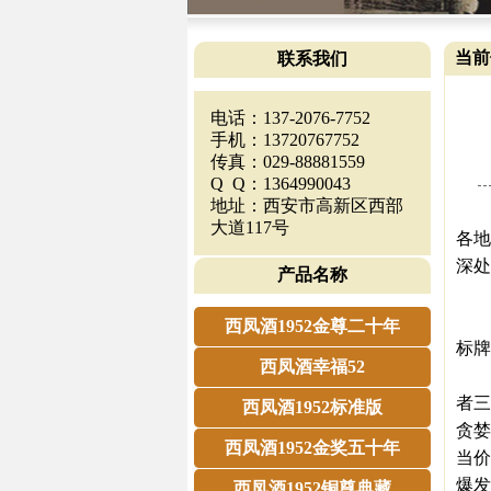
当前
联系我们
电话：137-2076-7752
手机：13720767752
传真：029-88881559
Q Q：1364990043
地址：西安市高新区西部
一周
大道117号
各地
深处
产品名称
“守
当茅
西凤酒1952金尊二十年
标牌
西凤酒幸福52
河
者三
西凤酒1952标准版
贪婪
西凤酒1952金奖五十年
当价
爆发
西凤酒1952铜尊典藏