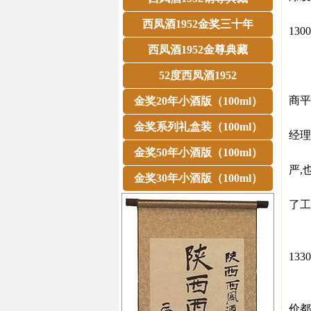
他表
西凤酒1952金奖三十年
13
在他
西凤酒1952金尊典藏
“这
52度西凤酒1952
陕西
商平
金奖20年小酒版（100ml）
他
金奖系列礼盒装（100ml）
经理
金奖50年小酒版（100ml）
“在
严,
金奖30年小酒版（100ml）
他表
了工
“没
深圳
133
“刚
他
价都