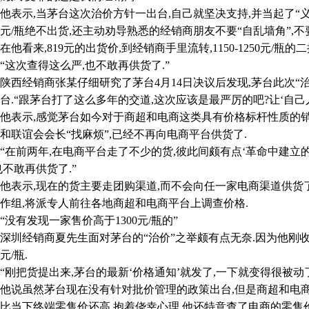
示,当茅台这次治价方针一出台,自己就坚决支持,并当起了“义
00元/瓶绝不出货,还主动劝导熟悉的经销商朋友不要“自乱墙角”,不
看来,819元的出货价,到经销商手里流转,1150-1250元/瓶
次查得这么严,也不敢再供货了.”
经销商张某仔细研究了茅台4月14日决议后发现,茅台此次“
台.“跟茅台打了这么多年的交道,这次应该是最严厉的吧?让‘自己人’
表示,感觉茅台如今对于商超和电商这类具有价格标杆性质的销
和联谊会会长“找麻烦”,已经不再向电商平台供货了.
前两年,在电商平台走了不少的货,彼此间颇有点‘革命中建立的
也不敢再供货了.”
示,现在的货主要走团购渠道,而不会向任一家电商渠道供货了
作组,将派专人前往各地商超和电商平台上调查价格.
有发现一家售价高于1300元/瓶的”
经销商夏先生面对茅台的“治价”之举颇有点无奈.因为他刚收了
0元/瓶.
把货提出来,茅台的最新‘价格通知’就发了,一下就变得很被动了
说虽然茅台现在没有针对批价管理的政策出台,但是商超和电商
比当下终端零售价还高.抱着侥幸心理,他还特意查了电商的零售价,