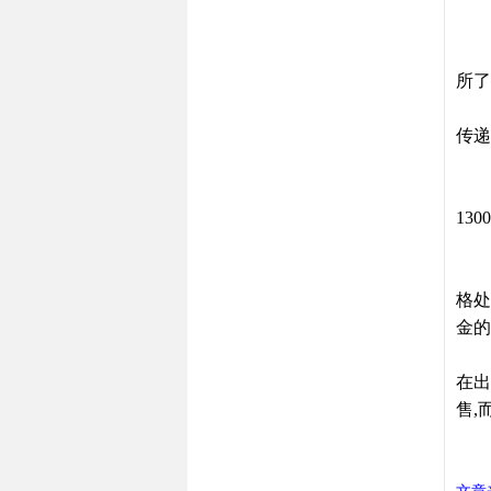
除了
1、
所了
2大
传递
2、
3、
13
4
5
格处
金的
6、
在出
售,
㊣西