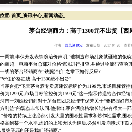
位置:
首页
资讯中心
新闻动态
_
_
_
茅台经销商力：高于1300元不出货【西凤
作者：
西凤酒1952
发布日期：2017-04-20 查
前,李保芳发表铁腕治价声明,“谁制造市场乱象就砸谁的饭碗”
的商超、电商平台总部对价格情况进行排查,并通过物流码查验其
一线的茅台经销商在“铁腕治价”之举下如何反应?
住价格红线,高于1300绝不出货”
台把“飞天茅台酒专卖店建议标牌价为1199元,市场目标管控价
价为1299元,市场目标管控价为1599元”这一指示传递给合作经
南一刘姓经销商对于茅台集团总经理李保芳关于“要把握好市场
方利益”的观点非常认同.他指出,茅台酒价格增长过快有很大一
.“价格的持续上涨必然引发大量的囤积性需求和炒作性需求,囤
格高到某一个水平,虚幻的上涨无以为继后,必然引发崩溃式下跌
,最终受罪的还是我们经销商.”