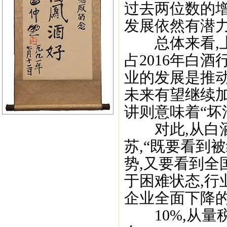
过去两位数的增
发展依然有潜力
总体来看,上述
占2016年白酒行
业的发展是推动
未来有望继续
讲则意味着“坏消
对此,从白酒
苏,“既要看到
势,又要看到全
于困难状态,
企业全面下降的
10%,从量