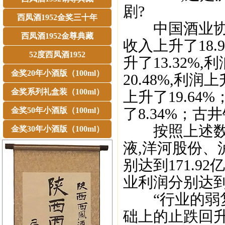
剧?
西凤酒1952金奖三十年
中国酒业协会
西凤酒1952金尊典藏
收入上升了18.
52度西凤酒1952
升了13.32%
金奖20年小酒版（100ml）
20.48%,利润
金奖系列礼盒装（100ml）
上升了19.64
了8.34%；古井
金奖50年小酒版（100ml）
按照上述数据
金奖30年小酒版（100ml）
液,洋河股份、
别达到171.92亿
业利润分别达到77
“行业的弱复
础上的止跌回升