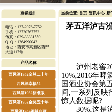
当前位置:
首页
资讯中心
新
联系我们
_
_
茅五洋泸古汾
电话：137-2076-7752
手机：13720767752
传真：029-88881559
Q Q：1364990043
地址：西安市高新区西部
大道117号
产品名称
泸州老窖20
10%,2016年
西凤酒1952金尊二十年
国酒业协会第五
西凤酒幸福52
间,一系列反映
西凤酒1952标准版
惊人数据呢?
西凤酒1952金奖五十年
30%,这是
西凤酒1952铜尊典藏