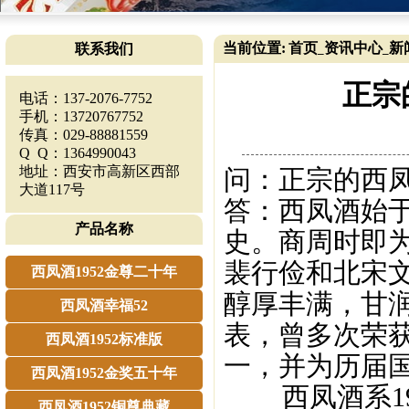
当前位置:
首页
资讯中心
新
联系我们
_
_
正宗
电话：137-2076-7752
手机：13720767752
传真：029-88881559
Q Q：1364990043
地址：西安市高新区西部
问：正宗的西
大道117号
答：西凤酒始于
产品名称
史。商周时即
裴行俭和北宋
西凤酒1952金尊二十年
醇厚丰满，甘
西凤酒幸福52
表，曾多次荣
西凤酒1952标准版
一，并为历届
西凤酒1952金奖五十年
西凤酒系19
西凤酒1952铜尊典藏