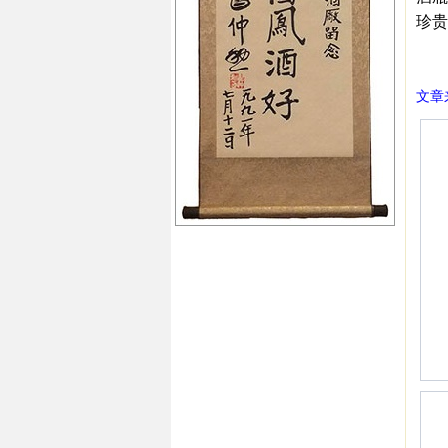
珍贵
㊣西
文章来