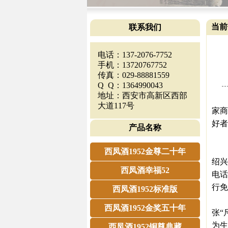
当前
联系我们
电话：137-2076-7752
手机：13720767752
传真：029-88881559
Q Q：1364990043
地址：西安市高新区西部
酒越
大道117号
家商
好者
产品名称
花
“相
西凤酒1952金尊二十年
绍兴
西凤酒幸福52
电话
行免
西凤酒1952标准版
昨天
西凤酒1952金奖五十年
张“
为生
西凤酒1952铜尊典藏