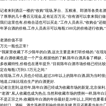
来到酒店一楼的“收购”现场,茅台、五粮液、郎酒等各类名酒
了厚厚的几十叠百元现金,足有近百万元.“你有酒可以拿来我们
我们这里也有,价格合适也可以买走.”工作人员表示,“收购会”还
06年茅台酒的价格,工作人员表示可以每瓶1500元的价格进行收购
酒价值不菲
元一瓶也正常?
家里收藏了不少陈年的白酒,这次主要是来打听价格的.”在现场
者,白酒收藏也是一个产业,根据他的了解,陈年白酒具备了稀缺
多收藏特性,价格也在逐年提升.“目前陈年白酒市场价格已经比较稳
定在每瓶1万到1.5万元之间.”
场,工作人员也介绍说,超过20年以上的陈年白酒,因为当时很
地道,口味比现在生产的白酒更好.
注意到,这些年,陈年白酒已经成为收藏市场的新宠,北京保利
“老酒”,私人收藏也成为热点.当然和收藏市场的惯例一样,陈年白
不是正宗之外,收藏陈年白酒的年份最好是20年以上,同时也要看
的封口、酒标、酒盒等都是影响价值的关键.而且还要看当年出厂