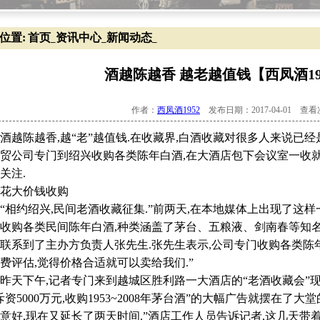
位置:
首页
资讯中心
新闻动态
_
_
_
酒越陈越香 越老越值钱【西凤酒19
作者：
西凤酒1952
发布日期：2017-04-01 查
陈越香,越“老”越值钱.在收藏界,白酒收藏对很多人来说已经
贸公司专门到绍兴收购各类陈年白酒,在大酒店包下会议室一收
关注.
大价钱收购
约绍兴,民间老酒收藏征集.”前两天,在本地媒体上出现了这样
收购各类民间陈年白酒,种类涵盖了茅台、五粮液、剑南春等知
联系到了主办方负责人张先生.张先生表示,公司专门收购各类陈年
费评估,觉得价格合适就可以卖给我们.”
下午,记者专门来到越城区胜利路一大酒店的“老酒收藏会”现场
斥资5000万元,收购1953~2008年茅台酒”的大幅广告就摆在了大
意好,现在又延长了两天时间.”酒店工作人员告诉记者,这几天