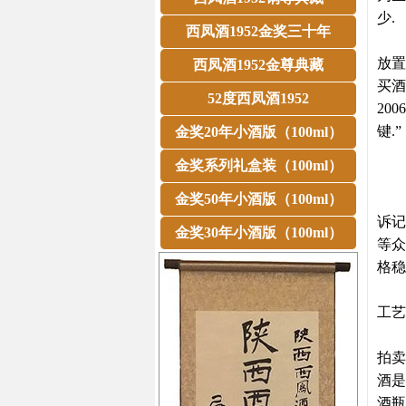
少.
西凤酒1952金奖三十年
记者
放置
西凤酒1952金尊典藏
买酒
52度西凤酒1952
20
键.”
金奖20年小酒版（100ml）
老
金奖系列礼盒装（100ml）
万
金奖50年小酒版（100ml）
“我
诉记
金奖30年小酒版（100ml）
等众
格稳
在现
工艺
记者
拍卖
酒是
酒瓶