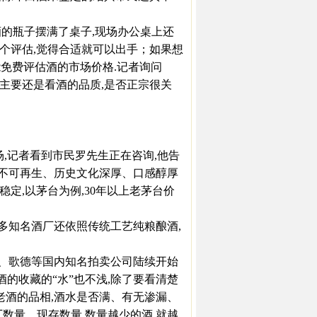
的瓶子摆满了桌子,现场办公桌上还
做个评估,觉得合适就可以出手；如果想
能免费评估酒的市场价格.记者询问
,“主要还是看酒的品质,是否正宗很关
,记者看到市民罗先生正在咨询,他告
、不可再生、历史文化深厚、口感醇厚
定,以茅台为例,30年以上老茅台价
多知名酒厂还依照传统工艺纯粮酿酒,
、歌德等国内知名拍卖公司陆续开始
酒的收藏的“水”也不浅,除了要看清楚
老酒的品相,酒水是否满、有无渗漏、
数量、现存数量,数量越少的酒,就越