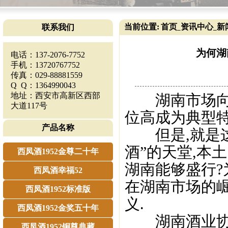
当前位置:
首页
资讯中心
新
联系我们
_
_
为何湖
电话：137-2076-7752
手机：13720767752
传真：029-88881559
Q Q：1364990043
地址：西安市高新区西部
湖南市场向来
大道117号
位高成为典型特
产品名称
但是,就是这
酒”的天堂,本
西凤酒1952金尊二十年
湖南能够盛行?
西凤酒幸福52
在湖南市场的
西凤酒1952标准版
义.
西凤酒1952金奖五十年
湖南酒业协会
西凤酒1952铜尊典藏