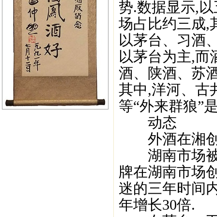
势.数据显示,
场占比约三成,
以茅台、习酒
以茅台为主,而
酒、陕酒、苏
其中,洋河、
等“外来群狼”是
动态
外酒在湘创奇
湖南市场被各
牌在湖南市场创
迷的三年时间内
年增长30倍.