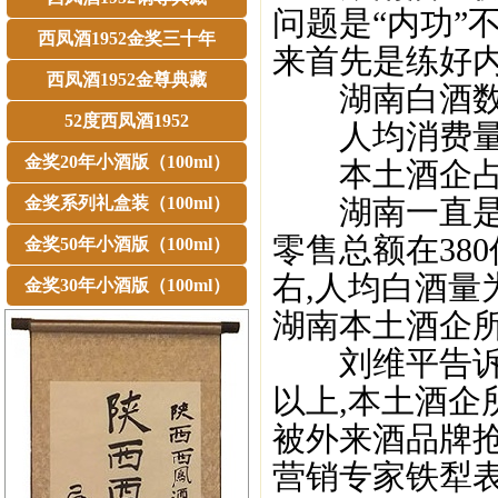
问题是“内功”
西凤酒1952金奖三十年
来首先是练好内
西凤酒1952金尊典藏
湖南白酒数
52度西凤酒1952
人均消费量
金奖20年小酒版（100ml）
本土酒企占比
金奖系列礼盒装（100ml）
湖南一直是白
零售总额在38
金奖50年小酒版（100ml）
右,人均白酒量为
金奖30年小酒版（100ml）
湖南本土酒企所
刘维平告诉记
以上,本土酒企
被外来酒品牌抢
营销专家铁犁