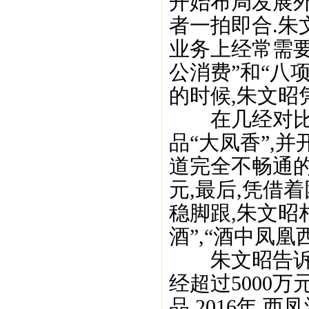
开始布局发展外
者一拍即合.朱
业务上经常需要
公消费”和“八
的时候,朱文昭
在几经对比后
品“大凤香”,
道完全不畅通的
元,最后,凭借
稳脚跟,朱文昭
酒”,“酒中凤凰
朱文昭告诉记
经超过5000万
品,2016年,