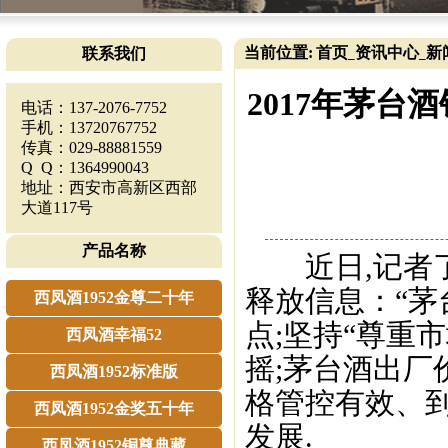
当前位置:
首页
资讯中心
新
联系我们
_
_
2017年茅台
电话：137-2076-7752
手机：13720767752
传真：029-88881559
Q Q：1364990043
地址：西安市高新区西部
大道117号
产品名称
近日,记者了
释放信息：“茅
西凤酒1952金尊二十年
点;坚持“尊重
西凤酒幸福52
摇;茅台酒出厂
西凤酒1952标准版
格管控有效、到
西凤酒1952金奖五十年
发展.
西凤酒1952铜尊典藏