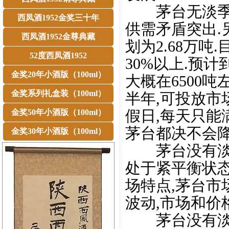
茅台无淡季.
西凤酒1952金奖三十年
供需矛盾突出.
西凤酒1952金尊典藏
划为2.68万吨
52度西凤酒1952
30%以上.预计
金奖20年小酒版（100ml）
大概在6500吨
金奖系列礼盒装（100ml）
半年,可投放市场
假日,每天只能
金奖50年小酒版（100ml）
茅台都决不会降
金奖30年小酒版（100ml）
茅台没有淡季
处于紧平衡状态
场特点,茅台市
波动,市场和价
茅台没有淡季