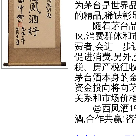
为茅台是世界品
的精品,稀缺彰
随着茅台品牌
睐,消费群体和
费者,会进一步
促进消费.另外
税、房产税征收
茅台酒本身的
资金投向将向茅
关系和市场价格
㊣西凤酒195
酒,合作共赢!咨询