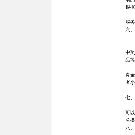
根据
如,
服务
六、
盒
一是
中奖
品等
二是
真金
者小
盒内
七、
积分
可以
兑换
八、