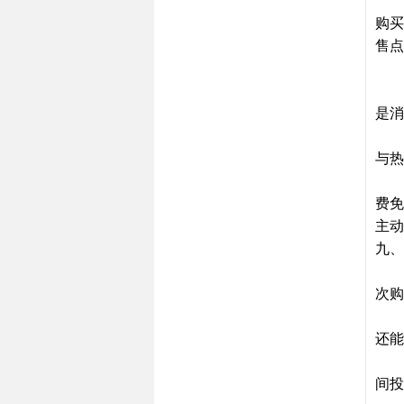
抽奖
购买
售点
抽
如,
是消
如,
与热
如,
费免
主动
九、
连
次购
一是
还能
二
间投