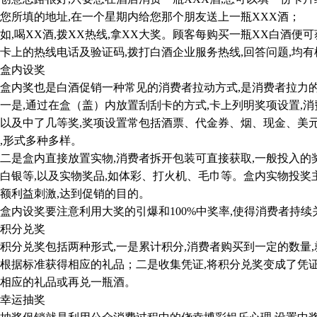
您所填的地址,在一个星期内给您那个朋友送上一瓶XXX酒；
喝XX酒,拨XX热线,拿XX大奖。顾客每购买一瓶XX白酒便
卡上的热线电话及验证码,拨打白酒企业服务热线,回答问题,均
盒内设奖
内奖也是白酒促销一种常见的消费者拉动方式,是消费者拉力的
,通过在盒（盖）内放置刮刮卡的方式,卡上列明奖项设置,消
以及中了几等奖,奖项设置常包括酒票、代金券、烟、现金、美
,形式多种多样。
盒内直接放置实物,消费者拆开包装可直接获取,一般投入的奖
白银等,以及实物奖品,如体彩、打火机、毛巾等。盒内实物投
额利益刺激,达到促销的目的。
设奖要注意利用大奖的引爆和100%中奖率,使得消费者持续
积分兑奖
兑奖包括两种形式,一是累计积分,消费者购买到一定的数量,
根据标准获得相应的礼品；二是收集凭证,将积分兑奖变成了凭证
相应的礼品或再兑一瓶酒。
幸运抽奖