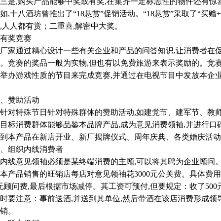
是,购买产品能够中奖或有奖,在集齐一定标志性的物件还有惊
十八酒坊曾推出了“18悬赏”促销活动。“18悬赏”采取了“买赠
,人人都有赏；二重喜,解密中大奖。
有奖竞赛
家通过精心设计一些有关企业和产品的问答知识,让消费者在促
。竞赛的奖品一般为实物,但也有以免费旅游来表示奖励的。竞
举办游戏性质的节目来完成竞赛,并通过在电视节目中发放本企
、赞助活动
对特殊节日针对特殊群体的赞助活动,如建党节、建军节、教师
目标消费群体能够品鉴本品牌产品,成为意见消费领袖,并进行
到本产品在新店开业、新厂揭牌仪式、周年庆典、各类婚庆活动
、组织内线消费者
线意见领袖必须是某终端消费的主顾,可以将其聘为企业顾问。
本产品销售的旺销店每店对意见领袖花3000元公关费。具体费用分
0元顾问费,最后根据市场减停。其工资可预付,但要规定：收了50
时要注意：事前送酒,并送到其单位,然后带酒在该店消费形成领
销。