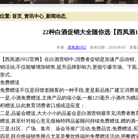
位置:
首页
资讯中心
新闻动态
_
_
_
22种白酒促销大全随你选【西凤酒1
作者：
西凤酒1952
发布日期：2016-08-05 查
凤酒1952官网】在白酒营销中,消费者促销是加速产品动销
销活动,不仅能够增加销售,提升品牌影响力,更能引爆市场。下
形式。
免费赠送
费赠送不仅是回馈老顾客的一种手段,更是新品推广建立消费基
,小酒免费赠送,主推产品的缩小版,一般125毫升,小酒作为
积赠送,以此教育消费者口感或适应度；
,品鉴会赠送,大大小小的品鉴会是白酒营销最常见消费者教育
赠送,甚至针对核心意见领袖特聘品鉴顾问持续免费赠送,赠的酒
,社区、广场、集市、庙会等推广活动,免费品尝,免费赠送,
是,联合终端销售网点尤其是餐饮终端的免费赠送活动,用餐赠