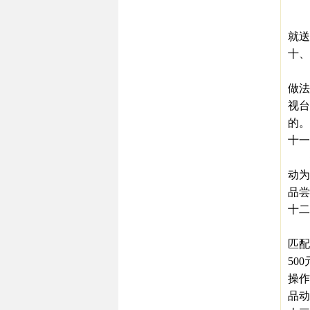
三
如,
就送
十、
厂
做法
视台
的。
十一
针
动为
品尝
十二
内
匹配
50
操作
品动