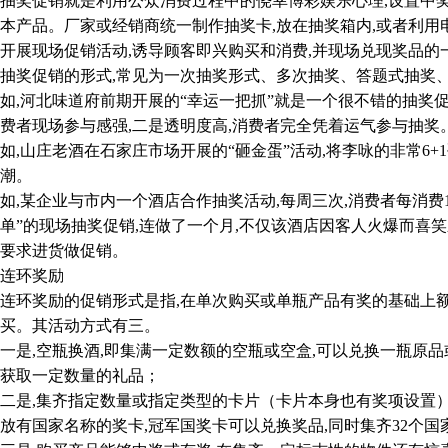
促销就是利用公众消费过程中的侥幸博彩娱乐心理,设置中奖机
本产品。厂家或经销商统一制作抽奖卡,放在抽奖箱内,或者利用
开展现场促销活动,诱导顾客即兴购买和消费,并现场兑现奖品的
奖促销的形式,常见为一次抽奖形式、多次抽奖、答题式抽奖、
河北味道府前期开展的“幸运一把抓”就是一个很不错的抽奖促
费者现场参与感强,二是透明度高,消费者完全凭着运气参与抽奖
山庄老酒在石家庄市场开展的“砸金蛋”活动,将李咏的非常6+1
潮。
某企业与市内一个酒店合作抽奖活动,每周三次,消费者每消费1
单”的现场抽奖促销,连做了一个月,不仅该酒店因客人火爆而喜笑
要求进货做促销。
连环奖励
环奖励的促销形式是指,在单次购买或单瓶产品有奖的基础上额
买。其活动方式有三。
,空瓶换酒,即集满一定数额的空瓶或空盒,可以兑换一瓶原品或
获取一定数量的礼品；
是,集齐指定数量或指定类型的卡片（卡片本身也有奖项设置）
放有国家名称的奖卡,冠军国奖卡可以兑换奖品,同时集齐32个