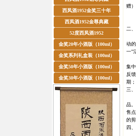
赠）
西凤酒1952金奖三十年
相
搞过
西凤酒1952金尊典藏
二、
52度西凤酒1952
有的
动的
金奖20年小酒版（100ml）
一”
金奖系列礼盒装（100ml）
此促
金奖50年小酒版（100ml）
集中
反馈
金奖30年小酒版（100ml）
期；
三、
选
品。
售点
的剪
四、
价