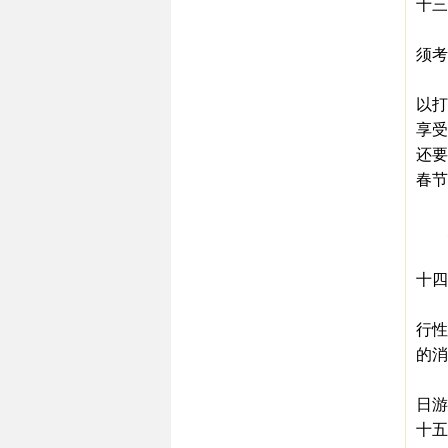
十三
许多
须考
如,
以打
享受
还要
春节
总
延
餐
十四
一个
行性
的消
如,
日游
十五