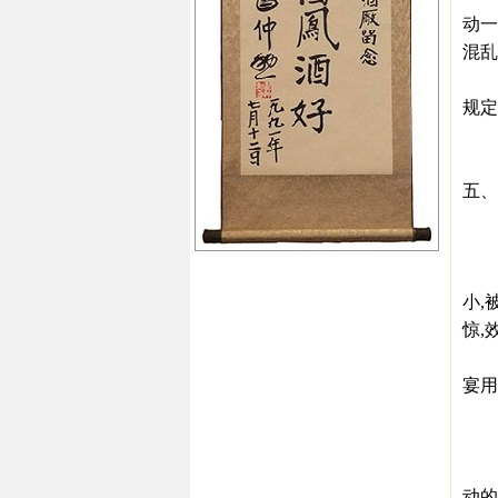
动一
混乱
一是
规定
二是
三是
五、
买
一是
如
小,
惊,
二是
宴用
三
如
如,
动的