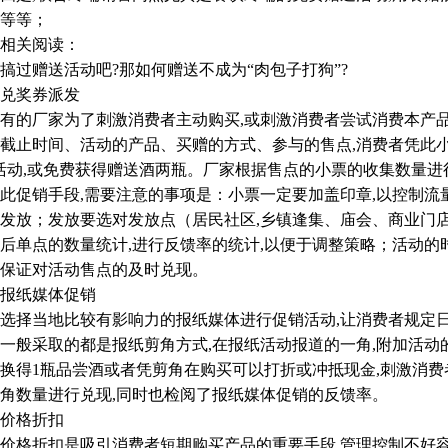
等等；
关阅读：
赠送活动吧?那如何赠送不成为“肉包子打狗”?
兑奖券派发
厂家为了刺激消费者主动购买,或刺激消费者尝试消费本产品,
截止时间、活动的产品、买赠的方式、参与的售点,消费者凭此
活动,或免费获得赠送酒两瓶。厂家根据售点的小票的收集数量进
销手段,需要注意的事项是：小票一定要加盖印章,以控制流量
发放；发放要选对发放点（居民社区,乡镇逢集、庙会、商业门
后单点的数量统计,进行反馈率的统计,以便于调整策略；活动的时
保证对活动售点的及时兑现。
报纸媒体促销
择当地比较有影响力的报纸媒体进行促销活动,让消费者规定日
一般采取的都是报纸剪角方式,在报纸活动报道的一角,附加活动
换得1瓶品尝酒或者凭剪角在购买可以打折或冲抵现金,刺激消
角数量进行兑现,同时也检阅了报纸媒体促销的反馈率。
价格折扣
格折扣是吸引消费者短期购买产品的重要手段,管理控制不好容