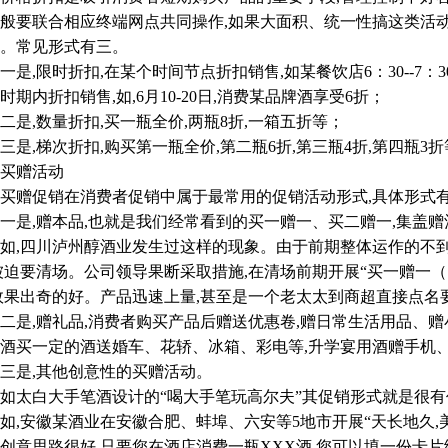
般要联合相应终端网点共同操作,如果大面积、统一性搞这类活动
。常见形式有三。
,限时折扣,在某个时间节点折扣销售,如某餐饮店6：30--7：
时期内折扣销售,如,6月10-20日,消费某品牌酒享受6折；
,数量折扣,买一瓶全价,两瓶8折,一箱五折等；
,梯次折扣,购买第一瓶全价,第二瓶6折,第三瓶4折,第四瓶3折
买赠活动
赠促销在消费者促销中属于最常用的促销活动形式,具体形式
,赠本品,也就是我们经常看到的买一赠一、买二赠一,集盖赠
,四川泸州醇酒业发生过这样的现象。由于前期整体运作的不到
被迫要清场。公司领导果断采取措施,在清场前期开展“买一赠一
效果出奇的好。产品迅速上量,甚至是一个老太太到商超直接点名要
,赠礼品,消费者购买产品后赠送优惠卷,赠日常生活用品、赠
酒买一定的酒送婚车、花轿、冰箱、彩电等,升学宴用酒赠手机
是,其他创意性的买赠活动。
太白大手笔酒设计的“喝大手笔玩高尔夫”其促销形式就是很有
安徽某酒业在安徽合肥、蚌埠、六安等5地市开展“天长地久,
创意思路很好,只要您在酒店消费一瓶XXX酒,您可以填一份卡