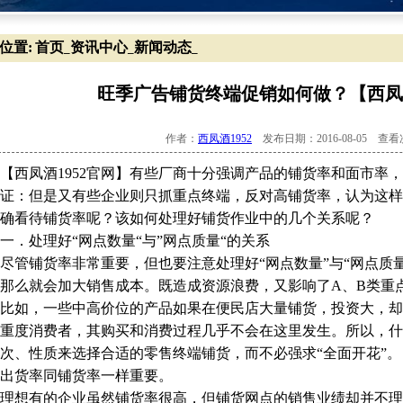
位置:
首页
资讯中心
新闻动态
_
_
_
旺季广告铺货终端促销如何做？【西凤酒
作者：
西凤酒1952
发布日期：2016-08-05 查
凤酒1952官网】有些厂商十分强调产品的铺货率和面市率，
证：但是又有些企业则只抓重点终端，反对高铺货率，认为这样
确看待铺货率呢？该如何处理好铺货作业中的几个关系呢？
处理好“网点数量“与”网点质量“的关系
铺货率非常重要，但也要注意处理好“网点数量”与“网点质量
那么就会加大销售成本。既造成资源浪费，又影响了A、B类重
如，一些中高价位的产品如果在便民店大量铺货，投资大，却
重度消费者，其购买和消费过程几乎不会在这里发生。所以，什
次、性质来选择合适的零售终端铺货，而不必强求“全面开花”。
货率同铺货率一样重要。
想有的企业虽然铺货率很高，但铺货网点的销售业绩却并不理