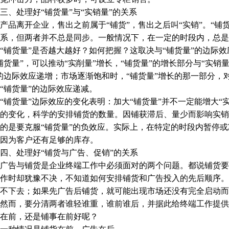
处理好“铺货量”与“实销量”的关系
离开企业，售出之前属于“铺货”，售出之后叫“实销”。“铺货
系，但两者并不总是同步。一般情况下，在一定的时段内，总是“
货量”是否越大越好？如何把握？这取决与“铺货量”的边际效
铺货量”，可以推动“实削量”增长，“铺货量”的增长部分与“实销
的边际效应递增；市场逐渐饱和时，“铺货量”增长的那一部分，
“铺货量”的边际效应递减。
货量”边际效应的变化表明：加大“铺货量”并不一定能增大“实
的变化，科学的安排铺货的数量。因铺获滞后、量少而影响实销
的是要克服“铺货量”的负效应。实际上，在特定的时段内暂停或减
因为客户还有足够的库存。
、处理好“铺货与广告、促销”的关系
告与铺货是企业终端工作中必须面对的两个问题。都说铺货要
作时却犹豫不决，不知道如何安排铺货和广告投入的先后顺序。
不下去；如果先广告后铺货，就可能出现市场还没有完全启动而
而，要分清两者谁轻谁重，谁前谁后，并据此给终端工作提供
在前，还是铺事在前好呢？