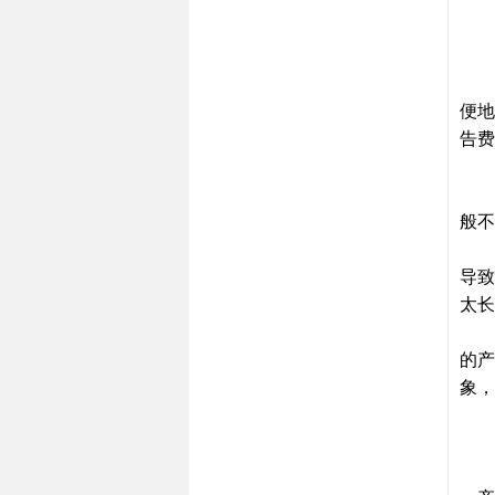
一
这
一
二
便地
告费
这
一
般不
二
导致
太长
三
的产
象，
另
这
一