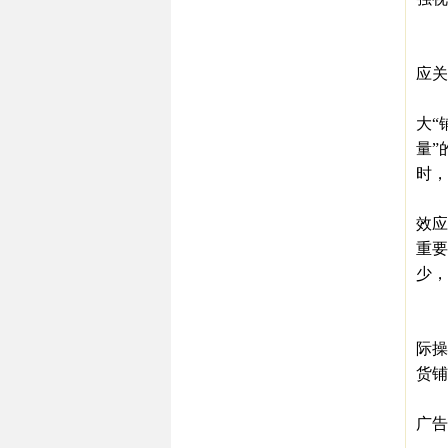
三、
产品
应关
“铺
大“
量”
时，
“铺
效应
重要
少，
四
广
际操
货铺
然
广告