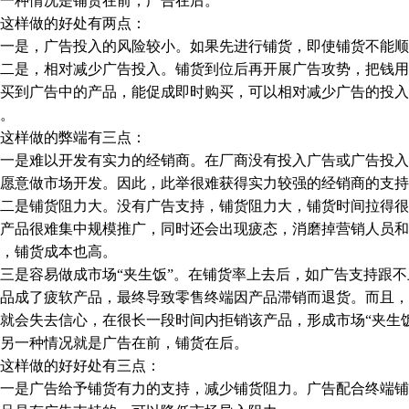
种情况是铺货在前，广告在后。
样做的好处有两点：
是，广告投入的风险较小。如果先进行铺货，即使铺货不能顺
是，相对减少广告投入。铺货到位后再开展广告攻势，把钱用
买到广告中的产品，能促成即时购买，可以相对减少广告的投入
。
样做的弊端有三点：
是难以开发有实力的经销商。在厂商没有投入广告或广告投入
愿意做市场开发。因此，此举很难获得实力较强的经销商的支持
是铺货阻力大。没有广告支持，铺货阻力大，铺货时间拉得很
产品很难集中规模推广，同时还会出现疲态，消磨掉营销人员和
，铺货成本也高。
是容易做成市场“夹生饭”。在铺货率上去后，如广告支持跟不
品成了疲软产品，最终导致零售终端因产品滞销而退货。而且，
就会失去信心，在很长一段时间内拒销该产品，形成市场“夹生饭
一种情况就是广告在前，铺货在后。
样做的好好处有三点：
是广告给予铺货有力的支持，减少铺货阻力。广告配合终端铺