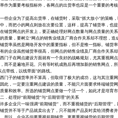
率作为重要考核指标外，各网点的出货率也应是一个重要的考核
些企业为了提高出货率，在铺货时，采取“抓大放小”的策略，
中，而把小的网点则放在次要位置，这样，提高了铺货率，也提
铺货网点的开发上，要正确处理好网点数量与网点质量的关系
的质量，要树立“网点的销售业绩及厂商合作关系却不理想，造
货率虽然是网络开发中的重要指标，但不是惟一指标。铺货率
有的企业虽然铺货率很高，但网点的销售业绩及厂商合作关系却
门子在网点建设方面就有一个良好的战略规划，尤其重视网点
，而不是遍地开花。只有等时机成熟后再增加新的销售网点，所
以点带线，以线带面”的路线。
门子的铺货率并不算高，但取得了极大的成功，这与其注重网
此，一定要注重网点建设的质量，不能只片面要求终端铺货网
质量和效率。所选的铺货网点要做一个活一个，如此才是培育市
处理好“前期铺货”与“后期管理”的关系
企业只一味强调“前期铺货”，而不重视铺货的“后期管理”，
铺货并不等于产品就卖出去了，只不能将产品及时卖给消费者并
。所以，企业不但要重视前期铺货，更要重视铺货的后期管理。