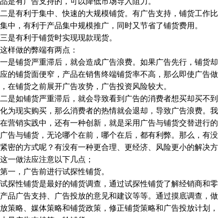
品是有广告支持的，可以降低市场导入阻力。
是有利于集中、快速的大规模铺货。有广告支持，铺货工作比
集中，有利于产品集中规模推广，同时又节省了铺货费用。
是有利于铺货时实现现款现货。
样做的弊端有两点：
是铺货严重滞后，就会造成广告浪费。如果广告先行，铺货却
应的铺货面便窄，产品在销售终端铺货率不高，那么即使广告做
，在铺货之前展开广告攻势，广告投资风险较大。
是如铺货严重滞后，就会导致看到广告的消费者想买却买不到
化为现实购买，那么消费者的热情就会退却，导致广告浪费。我
营销实践中，还有一种创新，就是采用广告与铺货交替进行的
告与铺货，无论哪个在前，哪个在后，都有利弊。那么，有没
紧密的方式呢？有没有一种更合理、更经济、风险更小的解决方
这一做法应注意以下几点；
一，广告前进行试探性铺货。
探性铺货是最好的铺货调查，通过试探性铺货了解经销商和零
产品广告支持、广告投放的意见和建议等等。通过摸底调查，做
放策略、媒体策略和铺货政策，修正铺货策略和广告投放计划