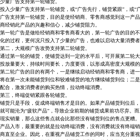
量广告支持第一轮铺货。
少量广告支持第一轮铺货，或“广告先行，铺货紧跟”，或“广
广告支持第一轮铺货，目的是使经销商、零售商感觉到这一产品
商经销此产品的兴趣和信心，减少铺货阻力。
一轮广告是做给经销商和零售商看大的，第一轮广告的目的不
化的过程，更何况只投入了少量的广告，也难以启动大量消费者
二，大规模广告攻势支持第二轮铺货。
过第一轮的铺货，使铺货达到一定的水平后，可开展第二轮大
投放量要大，持续时间要长，力度要强，以形成高密度大规模的
二轮广告的目的有两个，一是继续启动经销商和零售商，进一
将在第一次未能铺货到位和较难铺货的地方继续铺货到位；二是
配合，激发消费者的购买热情，拉动终端消费。
三，终端促销紧跟各轮铺货。
货只是手段，促成终端销售才是目的。如果产品铺货到位后，
就可能沦为“疲软产品”，导致企业前期的铺货成果前功尽弃。
现实销量，那么这些售点就会比那些没有铺货到位的售点更糟。
品入市，最重要的就是拉动终端消费，没有消费就没有终端销
商直至企业。因此，在重视产品铺货工作的同时，应当充分重视