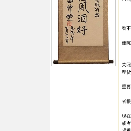
处
（
产
看不
因
佳陈
（
理
关照
理货
在
重要
而
者根
在
现在
或者
强视