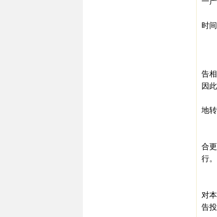
一产
二
时间
三
这
一
告相
因此
二
地转
在
广
合更
行。
第
试
对本
告投