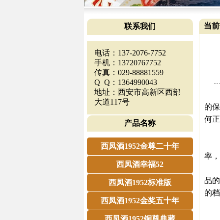
当前
联系我们
电话：137-2076-7752
手机：13720767752
传真：029-88881559
Q Q：1364990043
地址：西安市高新区西部
【西
大道117号
的保
何正
产品名称
一．
尽管
西凤酒1952金尊二十年
率，
西凤酒幸福52
比
品的
西凤酒1952标准版
的档
西凤酒1952金奖五十年
出
理
西凤酒1952铜尊典藏