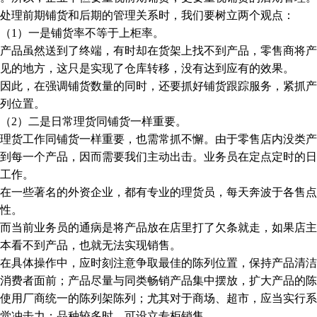
理前期铺货和后期的管理关系时，我们要树立两个观点：
1）一是铺货率不等于上柜率。
品虽然送到了终端，有时却在货架上找不到产品，零售商将产
见的地方，这只是实现了仓库转移，没有达到应有的效果。
此，在强调铺货数量的同时，还要抓好铺货跟踪服务，紧抓产
列位置。
2）二是日常理货同铺货一样重要。
货工作同铺货一样重要，也需常抓不懈。由于零售店内没类产
到每一个产品，因而需要我们主动出击。业务员在定点定时的日
工作。
一些著名的外资企业，都有专业的理货员，每天奔波于各售点
性。
当前业务员的通病是将产品放在店里打了欠条就走，如果店主
本看不到产品，也就无法实现销售。
具体操作中，应时刻注意争取最佳的陈列位置，保持产品清洁
消费者面前；产品尽量与同类畅销产品集中摆放，扩大产品的陈
使用厂商统一的陈列架陈列；尤其对于商场、超市，应当实行系
觉冲击力；品种较多时，可设立专柜销售。