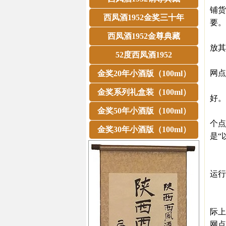
铺货
西凤酒1952金奖三十年
要。
一
西凤酒1952金尊典藏
放其
52度西凤酒1952
在
网点
金奖20年小酒版（100ml）
铺
金奖系列礼盒装（100ml）
好。
金奖50年小酒版（100ml）
西
个点
金奖30年小酒版（100ml）
是“
西
因
运行
二．
许多
际上
网点