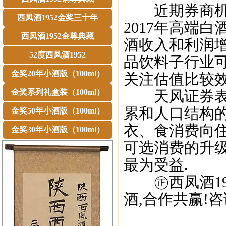
近期券商机构
西凤酒1952金奖三十年
2017年高端
西凤酒1952金尊典藏
酒收入和利润增
52度西凤酒1952
品饮料子行业可
金奖20年小酒版（100ml）
关注估值比较效
金奖系列礼盒装（100ml）
天风证券表示
累和人口结构的
金奖50年小酒版（100ml）
衣、食消费向
金奖30年小酒版（100ml）
可选消费的升
最为受益.
㊣西凤酒195
酒,合作共赢!咨询