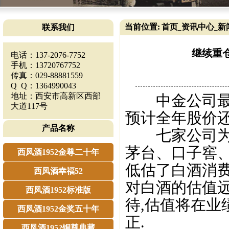
当前位置:
首页
资讯中心
新
联系我们
_
_
继续重仓
电话：137-2076-7752
手机：13720767752
传真：029-88881559
Q Q：1364990043
地址：西安市高新区西部
中金公司最新
大道117号
预计全年股价还有
产品名称
七家公司为：
茅台、口子窖、
西凤酒1952金尊二十年
低估了白酒消
西凤酒幸福52
对白酒的估值
西凤酒1952标准版
待,估值将在
西凤酒1952金奖五十年
正.
西凤酒1952铜尊典藏