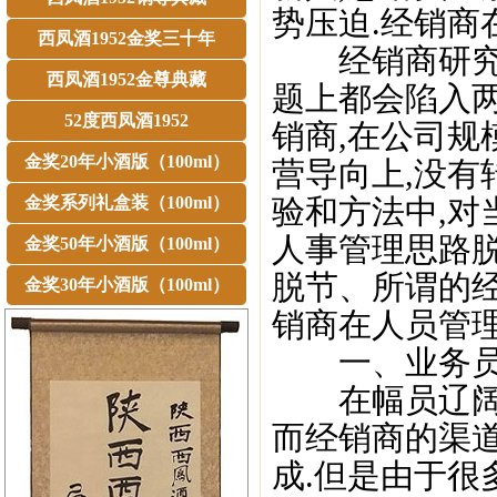
势压迫.经销商
西凤酒1952金奖三十年
经销商研究专
西凤酒1952金尊典藏
题上都会陷入
52度西凤酒1952
销商,在公司规
金奖20年小酒版（100ml）
营导向上,没有
金奖系列礼盒装（100ml）
验和方法中,对
人事管理思路
金奖50年小酒版（100ml）
脱节、所谓的经
金奖30年小酒版（100ml）
销商在人员管
一、业务员不
在幅员辽阔的
而经销商的渠
成.但是由于很