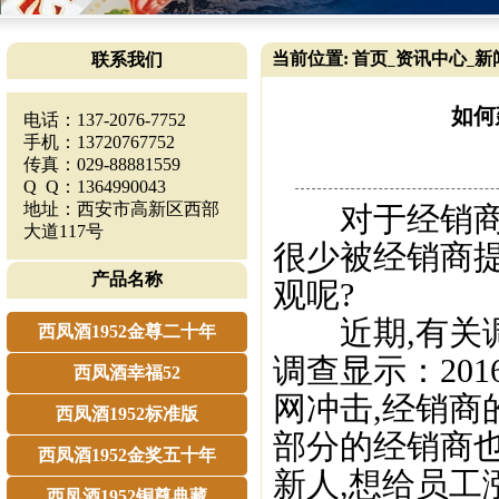
当前位置:
首页
资讯中心
新
联系我们
_
_
如何
电话：137-2076-7752
手机：13720767752
传真：029-88881559
Q Q：1364990043
地址：西安市高新区西部
对于经销商而
大道117号
很少被经销商
产品名称
观呢?
近期,有关调研
西凤酒1952金尊二十年
调查显示：20
西凤酒幸福52
网冲击,经销商
西凤酒1952标准版
部分的经销商也
西凤酒1952金奖五十年
新人,想给员工
西凤酒1952铜尊典藏