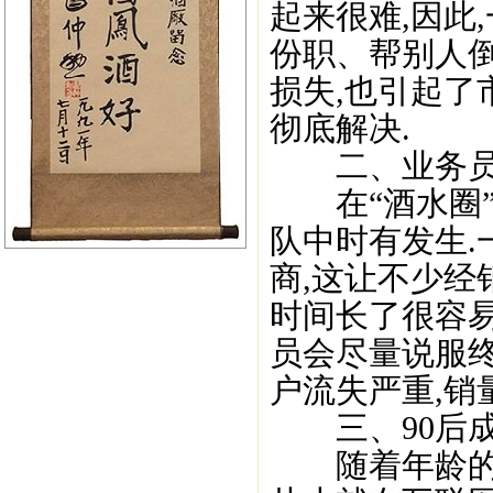
起来很难,因此
份职、帮别人倒
损失,也引起了
彻底解决.
二、业务员
在“酒水圈”
队中时有发生.
商,这让不少经
时间长了很容易
员会尽量说服
户流失严重,销
三、90后成
随着年龄的增长