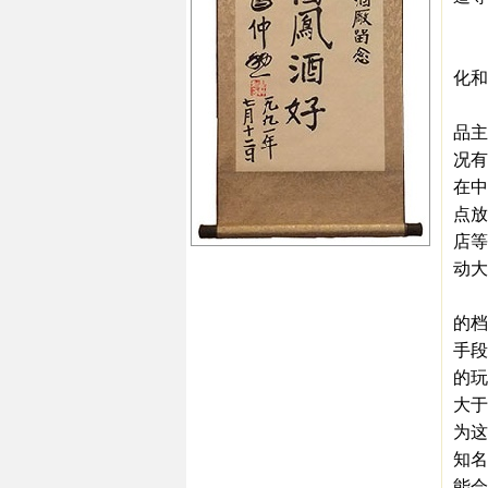
2
由
化和
首先
品主
况有
在中
点放
店等
动大
其次
的档
手段
的玩
大于
为这
知名
能会