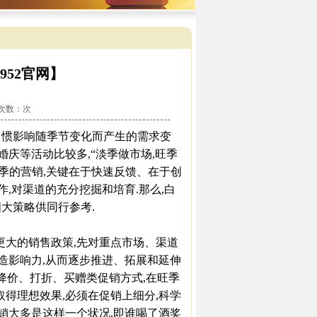
52官网】
看次数：
次
习惯影响随季节变化而产生的需求变
婚庆等活动比较多,“淡季做市场,旺季
旺季的营销,关键在于快速反馈、在于创
作,对渠道的充分挖掘和培育.那么,白
大策略供同行参考.
大的销售政策,先对重点市场、渠道
塑造影响力,从而逐步推进、拓展和延伸
如降价、打折、买赠类促销方式,在旺季
取得理想效果,必须在促销上细分,科学
促销大多是这样一个状况,即谁喝了酒奖