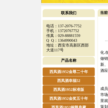
当前
联系我们
电话：137-2076-7752
手机：13720767752
传真：029-88881559
Q Q：1364990043
地址：西安市高新区西部
所
大道117号
化.
做销
产品名称
新、
酒应
西凤酒1952金尊二十年
1
西凤酒幸福52
首先
成员
西凤酒1952标准版
市场
西凤酒1952金奖五十年
里就
策划
西凤酒1952铜尊典藏