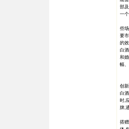
部及
一个
再次
些场
要市
的效
白酒
和婚
幅、
3
在旺
创新
白酒
时,
牌,
在
搭赠