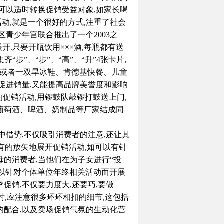
面可以适时转换促销受益对象,如家长喝
动,就是一个很好的方式,注重了社会
区青少年宫联合推出了一个2003之
展开.只要开瓶饮用×××酒,每瓶都有送
齐“步”、“步”、“高”、“升”4张卡片,
卡或者一双旱冰鞋、肯德基快餐、儿童
能促进销量,又能提高品牌美誉度和影响
的促销活动,用锣鼓队敲锣打鼓送上门,
和葡萄酒、啤酒、奶制品等厂家结成同
借势,不仅吸引消费者的注意,还让其
,有的放矢地展开促销活动,如可以有针
母的消费者,当他们在为子女进行“投
可以针对个体单位年终相关活动而开展
促销,不仅要力度大,还要巧,要做
时,应注意很多环环相扣的细节,这包括
的配合,以及卖场促销气氛的生动化营