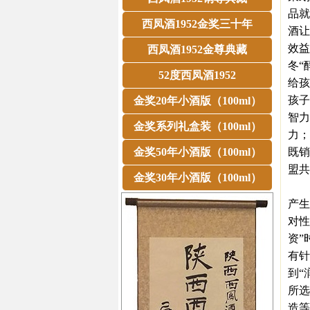
品就
西凤酒1952金奖三十年
酒让
效益
西凤酒1952金尊典藏
冬“
52度西凤酒1952
给孩
孩子
金奖20年小酒版（100ml）
智力
金奖系列礼盒装（100ml）
力；
金奖50年小酒版（100ml）
既销
盟共
金奖30年小酒版（100ml）
总之
产生
对性
资”
有针
到“
所选
造等