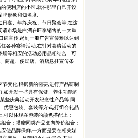
适的便利店的小区,就在那里自己开设
品牌形象和知名度.
日宴、年终庆祝、节日聚会等,在这
等宴请市场是白酒在旺季销售的一大重
行口碑宣传,起到一般广告宣传难以达到
抓住各种宴请活动,在针对宴请活动的
、香烟等相应的活动必用品相结合；可
、商超、便民店、酒店悬挂宣传条
节变化,根据新的需要,进行产品研制
力.如开发一些具有保健、养生功能的
某些庆典活动开发纪念性产品等.同
装、优惠包装、套装等方式,打组合礼品
上,可以体现在包装的颜色搭配上；
组合；搭赠同类产品变向降价组合；
,应使品牌保鲜,一方面是要在相关媒