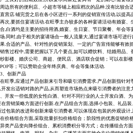
周边所有的便利店、小超市等铺上相应档次的品种.没有比较合
直营店.铺完货之后在各小区进行一系列的促销宣传活动,以提高
,要抓住宴请活动.在旺季主办较多的各种宴请活动有婚宴、生
合,白酒均是主要的招待用酒,婚宴、生日宴、节日聚餐、年会
场.同时,由于相关的宴请场合一般人流量大,通过宴请市场可进
果.合适的产品、针对性的促销策划、一定的广告宣传能够有效
销售过程中,需要把握以下几个要点,如可以赠饮料、结婚用品
纱影楼、婚庆公司、商超、便民店、酒店联合促销；可以在影楼
POP等；可以赞助企业年终庆典、年会等集体活动.
、创新产品
季,应通过产品创新来引导和吸引消费需求.产品创新指针对季
,开发出适销对路的产品,从而塑造市场热点来吸引消费者的注意
、开发一些低度的女性白酒、针对不同行业的人士开发白酒、为
应在营销策略方面进行创新.在产品组合方面,选择小包装、礼品
通过包装的改进和创新来吸引消费者,可以体现在包装的外观设计
价格组合方面,采取批量折扣价格组合；阶段性的优惠促销价格
异类产品变向降价组合、累积消费积分等方式；在传播组合方面