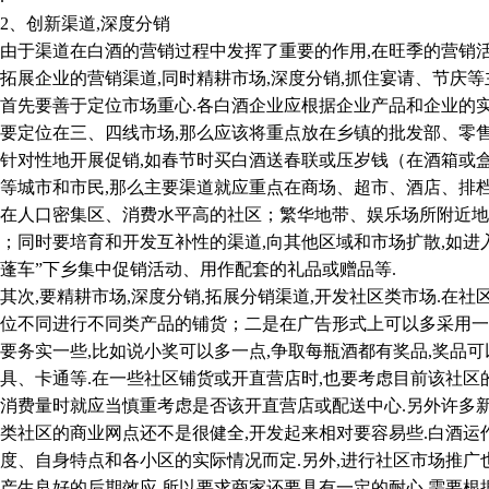
、创新渠道,深度分销
于渠道在白酒的营销过程中发挥了重要的作用,在旺季的营销活
拓展企业的营销渠道,同时精耕市场,深度分销,抓住宴请、节庆等
要善于定位市场重心.各白酒企业应根据企业产品和企业的实际
要定位在三、四线市场,那么应该将重点放在乡镇的批发部、零
针对性地开展促销,如春节时买白酒送春联或压岁钱（在酒箱或
等城市和市民,那么主要渠道就应重点在商场、超市、酒店、排档
在人口密集区、消费水平高的社区；繁华地带、娱乐场所附近地
；同时要培育和开发互补性的渠道,向其他区域和市场扩散,如进
蓬车”下乡集中促销活动、用作配套的礼品或赠品等.
,要精耕市场,深度分销,拓展分销渠道,开发社区类市场.在社
位不同进行不同类产品的铺货；二是在广告形式上可以多采用一
要务实一些,比如说小奖可以多一点,争取每瓶酒都有奖品,奖品
具、卡通等.在一些社区铺货或开直营店时,也要考虑目前该社区
消费量时就应当慎重考虑是否该开直营店或配送中心.另外许多
类社区的商业网点还不是很健全,开发起来相对要容易些.白酒
度、自身特点和各小区的实际情况而定.另外,进行社区市场推广
产生良好的后期效应,所以要求商家还要具有一定的耐心.需要根