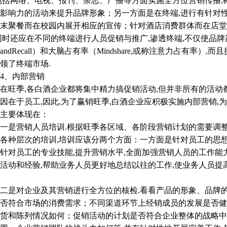
包括网络、电视、报刊、杂志、广播等方面实施全方位营销传播,
影响力的活动来提升品牌形象；另一方面是在终端,进行有针对
末聚餐而在校园内展开相应的宣传；针对酒店消费群体而在店堂
同时还应在不同的终端进行人员促销与推广,渗透终端,不仅使品
randRecall）和大脑占有率（Mindshare,或称注意力占有率
领了终端市场.
、内部营销
季,各白酒企业都将集中精力搞促销活动,但并非所有的活动都
因在于员工,因此,为了赢销旺季,白酒企业应积极实施内部营销,
主要体现在：
是营销人员培训.根据旺季各区域、各阶段营销计划的需要调整
各种层次的培训,培训应该分两个方面：一方面是针对员工的思
针对员工的专业技能,提升营销水平,全面加强营销人员的工作能
活动和经验,帮助业务人员更好地总结以往的工作,使业务人员
是对企业及其营销进行全方位的核检.看看产品的形象、品牌的
否符合市场的消费需求；不同渠道环节上经销成员的发展是否健
货和陈列情况如何；促销活动的计划是否符合企业整体的战略中