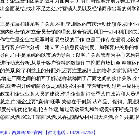
置；企业营销团队的战斗力如何等.并有针对性地开展完善工作.
出全面总结,找出不足之处,对营销人员以及经销商作出新的科学
.
拓展和维系客户关系.在旺季,相应的节庆活动比较多,如企业
施内部营销,树立全员营销的理念,整合资源,利用一切可利用的
作往往是企业在旺季时容易忽视的工作,也是工作存在漏洞比较
进行客户评估分析、建立客户信息反馈制度、加强客户关系的维
导向,而不是单纯的以市场为导向；以客户关系管理为中心来构
进行动态分析,从基于客户资料的数据库中挖掘市场机会,精准运
的关系,除了利益上的分配外,还要注重感情上的培养,如前期请
,增进厂商之间的相互了解,这样就稳固了厂商之间的伙伴关系,
商,或者召开经销商会议,总结和探讨在旺季营销活动过程中应注
政策和企业业务人员的建议,作为企业制订旺季营销政策和人员调
,白酒企业要“赢销”旺季,关键在于创新,从产品、促销、渠道
深度分销,优化渠道,抢占终端,通过活动策划和终端促销不断提升影
凤酒1952,正宗西凤酒,凤香型精品,中国四大名酒,合作共赢!咨询电话
源：西凤酒1952官网 【咨询电话：13720767752】