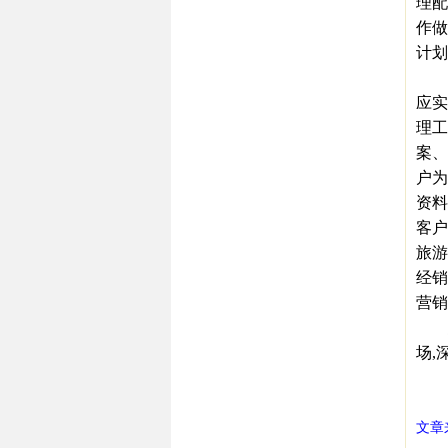
理配
作做
计划
三是
应实
理工
案、
户为
资料
客户
旅游
经销
营销
总之
场,
㊣西
文章来