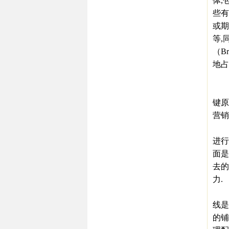
体,
些有
或期
等,
（B
地占
4
在旺
键原
营销
一
进行
面是
去的
力.
二
线是
的铺