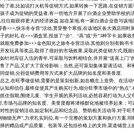
给了谁,比如说打火机等促销方式.如果转换一下思路,在促销方
孩子成为促销的受益者,有一些地方开展了白酒企业赞助学校的活
,往往能获得更大的经济效益.如在某地,有一家白酒企业曾与该地
醇香×××,快乐冬令营”活动,贯穿整个寒假,在该地区各大酒店同时
子的好礼.在×××酒盒里,投放了“步”、“高”或“升”3种字卡.如果收集
就能免费参加×××金色阳光之旅冬令营活动.其他则分别有购书
开发玩具等奖品,取得了很好的市场效果.采取此类促销方式,既
如针对应征入伍的青年,可采取与饮料相结合,并开展“送喜上门”
售了产品,又扩大了宣传影响；当然,还可策划集体宴请活动、
同促销,分担促销费用等方式来扩大品牌的知名度和美誉度.
,在旺季做促销,需要的是策划创新,如在概念上造势、在活动中
认知和信任,最终促使其产生购买行为.细分旺季市场中的“热点”
抓住假期,围绕儿童、学生开展的系列活动,必然容易打动为人父
时,市场与品牌的知名度、美誉度都将潜移默化地被培养起来；
对性的促销活动,如定制礼品和纪念品、赞助相关活动等.对于旺季
润物细无声”,力求扎实到位,有一个完整的策划方案和执行方案.同
择的赠品或产品质量、包装等,还包括价格上的支持,渠道铺货上
.