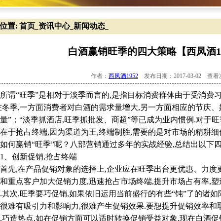
位置:
首页
资讯中心
新闻动态
_
_
_
白酒赢销旺季的四大策略【西凤酒19
作者：
西凤酒1952
发布日期：2017-03-02 查
谓“旺季”是相对于淡季而言的,是指目标消费群体由于受消费
在冬季,一方面消费者对白酒的需求量增大,另一方面相应的节庆、
量”；“淡季抓酒店,旺季抓批发、商超”等已成为业内惯例.对于
在于抢占终端,因为渠道为王,终端制胜,需要的是对市场的精耕细
如何赢销“旺季”呢？八部营销通过多年的实战经验,总结出以下四
、创新促销,抢占终端
,在产品促销对象的选择上,企业应在旺季出台更优惠、力度更
和重点客户加大促销力度,迅速抢占市场终端,提升市场占有率,
.其次,旺季要巧促销,如果依旧运用当前盛行的有些“钝”了的诸
很难有吸引力和影响力,很难产生促销效果.要想提升促销效率和
,巧造热点,如在促销方面可以适时转换促销受益对象.现在白酒