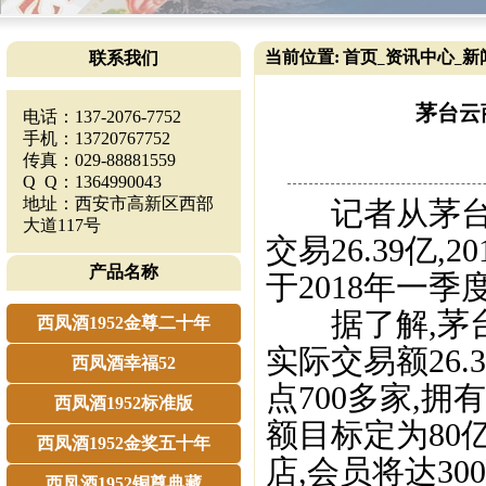
当前位置:
首页
资讯中心
新
联系我们
_
_
茅台云商
电话：137-2076-7752
手机：13720767752
传真：029-88881559
Q Q：1364990043
地址：西安市高新区西部
记者从茅台电
大道117号
交易26.39亿
产品名称
于2018年一季
据了解,茅台
西凤酒1952金尊二十年
实际交易额26.
西凤酒幸福52
点700多家,拥
西凤酒1952标准版
额目标定为80
西凤酒1952金奖五十年
店,会员将达300
西凤酒1952铜尊典藏