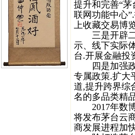
提升和完善“茅
联网功能中心”
上收藏交易博览
三是开辟二级
示、线下实际
台.开展金融投
四是加强政企
专属政策.扩大
道,提升跨界综
名的多品类精品
2017年数博
将发布茅台云商2
商发展进程加快