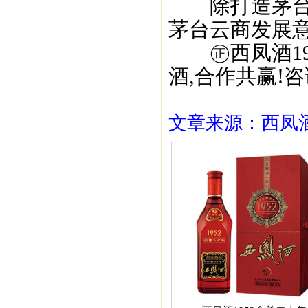
除打造茅台云商
茅台云商发展意
㊣西凤酒195
酒,合作共赢!咨询
文章来源：西凤酒1