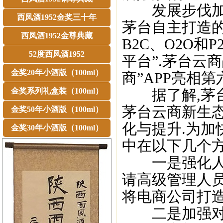
发展步伐加快,
西凤酒1952金奖三十年
茅台自主打造的
西凤酒1952金尊典藏
B2C、O2O
52度西凤酒1952
平台”.茅台云商
金奖20年小酒版（100ml）
商”APP亮相
金奖系列礼盒装（100ml）
据了解,茅台云
茅台云商新生态
金奖50年小酒版（100ml）
化与提升.为加
金奖30年小酒版（100ml）
中在以下几个
一是强化人才战
请高级管理人员
将电商公司打造
二是加强对外