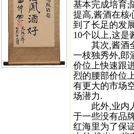
基本完成培育
提高,酱酒在核
到了长足的发展
10个以上,这
其次,酱酒全
一枝独秀外,
价位上快速跟
烈的腰部价位上
有更大的市场
场潜力.
此外,业内人
于一些没有品
红海里为了保