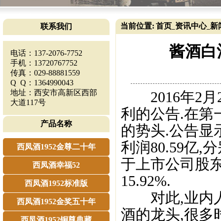
当前位置:
首页
资讯中心
新
联系我们
_
_
酱酒白
电话：137-2076-7752
手机：13720767752
传真：029-88881559
Q Q：1364990043
地址：西安市高新区西部
2016年2月
大道117号
利的公告.在第
产品名称
的势头.公告显示
利润80.59亿,
西凤酒1952金尊二十年
于上市公司股东
西凤酒幸福52
15.92%.
西凤酒1952标准版
对此,业内人
西凤酒1952金奖五十年
酒的龙头,很多
西凤酒1952铜尊典藏