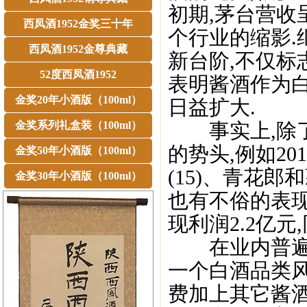
初期,茅台营收
西凤酒1952金奖三十年
个行业的缩影.
西凤酒1952金尊典藏
新台阶,不仅标
52度西凤酒1952
表明酱酒作为
金奖20年小酒版（100ml）
日益扩大.
金奖系列礼盒装（100ml）
事实上,除了
的势头,例如20
金奖50年小酒版（100ml）
(15)、青花郎
金奖30年小酒版（100ml）
也有不俗的表现,
现利润2.2亿元
在业内普遍看
一个白酒品类风
费加上其它酱