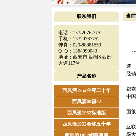
当前
联系我们
电话：137-2076-7752
手机：13720767752
传真：029-88881559
Q Q：1364990043
地址：西安市高新区西部
管
大道117号
馈、
经销
产品名称
20
都索
西凤酒1952金尊二十年
中国
西凤酒幸福52
对于
面很
西凤酒1952标准版
近期
西凤酒1952金奖五十年
互联
率大
西凤酒1952铜尊典藏