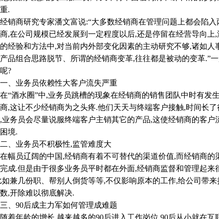
重.
商研究专家潘文富说:“大多数经销商在管理问题上都会陷入两
商,在公司规模已经发展到一定程度以后,还是停留在经营导向上
的经验和方法中,对当前内外部变化因素的主动研究不够,诸如人
产品组合思路脱节、所谓的经销商变革,往往都是被动的变革.”
呢?
、业务员依赖性大客户流失严重
酒水圈”中,业务员跳槽的现象在经销商的销售团队中时有发生
商,这让不少经销商为之头疼.他们天天与终端客户接触,时间长
,业务员会尽量说服终端客户主销其它的产品,这使经销商的客户
困境.
、业务员不积极性,监管难度大
员辽阔的中国,经销商有着不可替代的渠道价值,而经销商的渠
完成.但是由于很多业务员平时都在外面,经销商监督和管理起来
比如兼几份职、帮别人倒货等等,不仅影响原本的工作,给公司带来
数,开除难以彻底解决.
、90后成主力军如何管理成难题
年龄的增长,越来越多的90后进入工作岗位.90后从小就在互