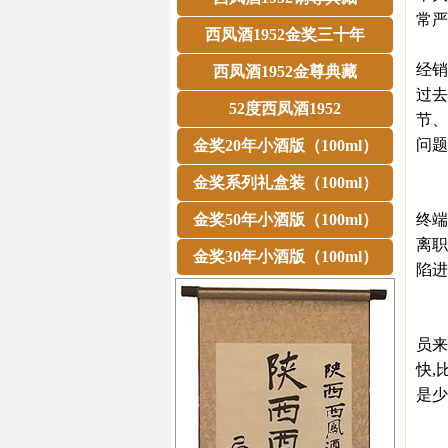
常严
西凤酒1952金奖三十年
经销
经销
西凤酒1952金尊典藏
过去
52度西凤酒1952
节、
问题
金奖20年小酒版（100ml）
一
金奖系列礼盒装（100ml）
在“
金奖50年小酒版（100ml）
终端
离职
金奖30年小酒版（100ml）
陷进
二
在幅
员来
快,
是少
三
随着