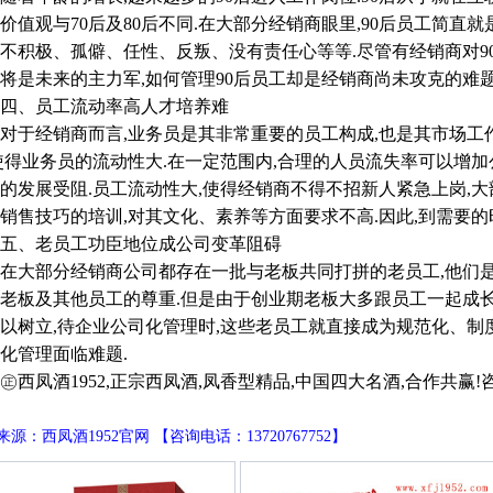
价值观与70后及80后不同.在大部分经销商眼里,90后员工简直就
不积极、孤僻、任性、反叛、没有责任心等等.尽管有经销商对9
后将是未来的主力军,如何管理90后员工却是经销商尚未攻克的难题
、员工流动率高人才培养难
经销商而言,业务员是其非常重要的员工构成,也是其市场工作
使得业务员的流动性大.在一定范围内,合理的人员流失率可以增加
的发展受阻.员工流动性大,使得经销商不得不招新人紧急上岗,
销售技巧的培训,对其文化、素养等方面要求不高.因此,到需要的
、老员工功臣地位成公司变革阻碍
部分经销商公司都存在一批与老板共同打拼的老员工,他们是功
老板及其他员工的尊重.但是由于创业期老板大多跟员工一起成长
以树立,待企业公司化管理时,这些老员工就直接成为规范化、制度
化管理面临难题.
凤酒1952,正宗西凤酒,凤香型精品,中国四大名酒,合作共赢!咨询电话
源：西凤酒1952官网 【咨询电话：13720767752】