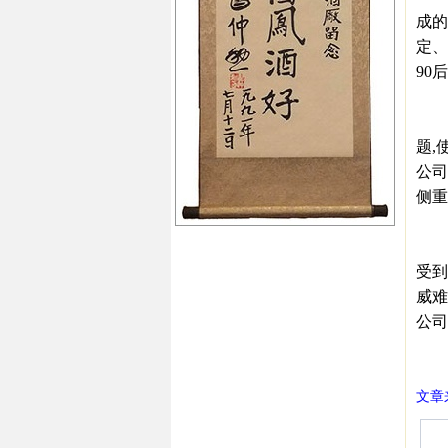
成的
定、
90
四
对于
题,
公司
侧重
五
在大
受到
威难
公司
㊣西
文章来