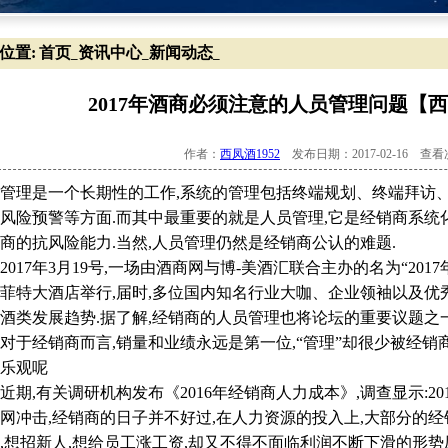
位置:
首页
资讯中心
新闻动态
_
_
_
2017年酒商必须注意的人员管理问题【西
作者：
西凤酒1952
发布日期：2017-02-16 查
理是一个长期性的工作,系统的管理包括终端规划、终端拜访、
风险预警等方面.而其中最重要的就是人员管理,它是经销商系统
商的抗风险能力.当然,人员管理仍然是经销商公认的难题.
17年3月19号,一场由酒商网与博-美酒汇联合主办的名为“20
菲特大酒店举行,届时,多位国内知名行业大咖、企业领袖以及优秀
酒类发展趋势.据了解,经销商的人员管理也将论坛的重要议题之一
经销商而言,销量和业绩永远是第一位,“管理”却很少被经销
乐观呢
,有关调研机构发布《2016年经销商人力成本》,调查显示:20
网冲击,经销商的日子并不好过,在人力资源的投入上,大部分的
,想招新人,想给员工涨工资,却又不得不面临利润不断下滑的形