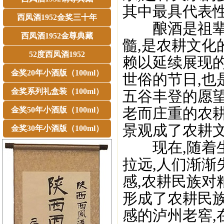
其中最具代表性
西凤酒1952金奖三十年
酿酒是祖辈们
西凤酒1952金尊典藏
髓,是农耕文化
52度西凤酒1952
赖以延续展现的
金奖20年小酒版（100ml）
世俗的节日,也
金奖系列礼盒装（100ml）
五谷丰登的愿
老而庄重的农
金奖50年小酒版（100ml）
景观成了农耕文
金奖30年小酒版（100ml）
现在,随着生
拉远,人们渐
感,农耕民族对
形成了农耕民
感的泸州老窖,在