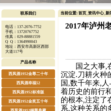
当前位置:
首页
资讯中心
新
联系我们
_
_
2017年泸州
电话：137-2076-7752
手机：13720767752
传真：029-88881559
Q Q：1364990043
地址：西安市高新区西部
大道117号
产品名称
国之大事,在
沉淀.刀耕火
西凤酒1952金尊二十年
国,数千年来,
西凤酒幸福52
着历史的前行
西凤酒1952标准版
的根本,注定
西凤酒1952金奖五十年
系,这种关系的
西凤酒1952铜尊典藏