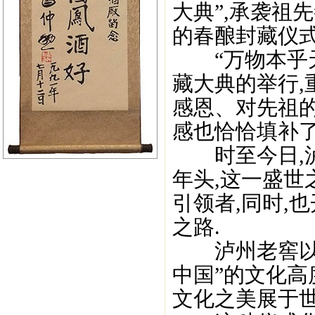
大典”,承袭祖
的春酿封藏仪式
“万物本乎天,人
藏大典的举行
感恩、对先祖的
感也恰恰填补了
时至今日,泸
年头,这一盛
引领者,同时,
之路.
泸州老窖以敬
中国”的文化高
文化之美展于世