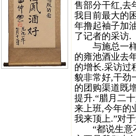
售部分干红,去
我目前最大的困
年撸起袖子加油
了记者的采访.
与施总一样对
的雍池酒业去
的增长.采访过
貌非常好,干劲
的团购渠道既
提升.“腊月二
来上班,今年的
我来顶上.”对于
“都说生意不好