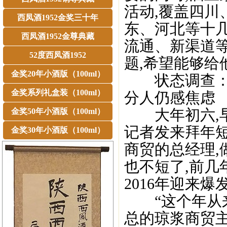
活动,覆盖四
西凤酒1952金奖三十年
东、河北等十
西凤酒1952金尊典藏
流通、新渠道
52度西凤酒1952
题,希望能够给
金奖20年小酒版（100ml）
状态调查：大多
金奖系列礼盒装（100ml）
分人仍感焦虑
大年初六,早
金奖50年小酒版（100ml）
记者发来拜年短
金奖30年小酒版（100ml）
商贸的总经理
也不短了,前几
2016年迎来爆
“这个年从来
总的琼浆商贸