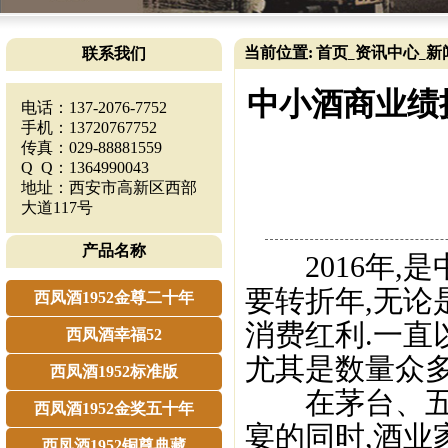
当前位置:
首页
资讯中心
新
联系我们
_
_
中小酒商业绩
电话：137-2076-7752
手机：13720767752
传真：029-88881559
Q Q：1364990043
地址：西安市高新区西部
大道117号
产品名称
2016年,
要转折年,无
西凤酒1952金尊二十年
消费红利.一直
西凤酒幸福52
尤其是数量众多
西凤酒1952标准版
在茅台、五粮
西凤酒1952金奖五十年
宴的同时,酒
西凤酒1952铜尊典藏