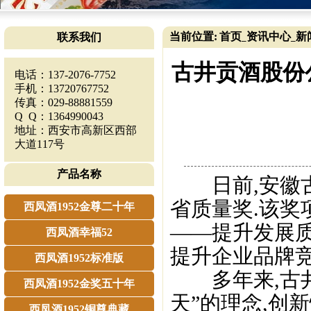
当前位置:
首页
资讯中心
新
联系我们
_
_
古井贡酒股份
电话：137-2076-7752
手机：13720767752
传真：029-88881559
Q Q：1364990043
地址：西安市高新区西部
大道117号
产品名称
日前,安徽古
省质量奖.该奖
西凤酒1952金尊二十年
——提升发展质
西凤酒幸福52
提升企业品牌竞
西凤酒1952标准版
多年来,古井
西凤酒1952金奖五十年
天”的理念,创
西凤酒1952铜尊典藏