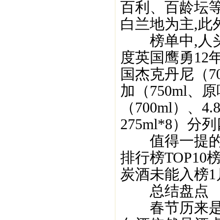
百利、百龄坛
白兰地为主,此
榜单中,人头马
度英国鹰勇12
国杰克丹尼（7
加（750ml、
（700ml）、
275ml*8）分
值得一提的是
排行榜TOP10
炭酒未能入榜1
总结盘点
春节历来是酒