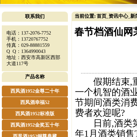
当前位置:
首页
资讯中心
新
联系我们
_
_
春节档酒仙网
电话：137-2076-7752
手机：13720767752
传真：029-88881559
Q Q：1364990043
地址：西安市高新区西部
大道117号
产品名称
假期结束,重
一个机智的酒
西凤酒1952金尊二十年
节期间酒类消费
西凤酒幸福52
费者欢迎呢?
西凤酒1952标准版
日前,酒类第
西凤酒1952金奖五十年
年1月酒类销售
西凤酒1952铜尊典藏