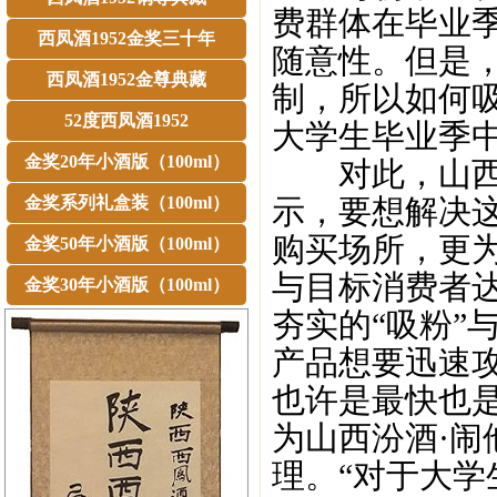
费群体在毕业
西凤酒1952金奖三十年
随意性。但是
西凤酒1952金尊典藏
制，所以如何
52度西凤酒1952
大学生毕业季
金奖20年小酒版（100ml）
对此，山西贵
金奖系列礼盒装（100ml）
示，要想解决
购买场所，更
金奖50年小酒版（100ml）
与目标消费者
金奖30年小酒版（100ml）
夯实的“吸粉”
产品想要迅速
也许是最快也
为山西汾酒·
理。“对于大