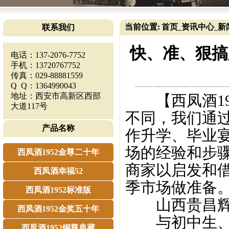
当前位置:
首页
资讯中心
新
联系我们
_
_
快、准、狠搞
电话：137-2076-7752
手机：13720767752
传真：029-88881559
Q Q：1364990043
地址：西安市高新区西部
【西凤酒19
大道117号
不同，我们通
产品名称
作升学、毕业
场的经验和步
西凤酒1952金尊二十年
商家以启发和
西凤酒幸福52
季市场做准备
西凤酒1952标准版
山西贵昌辉商
西凤酒1952金奖五十年
与初中生、高
西凤酒1952铜尊典藏