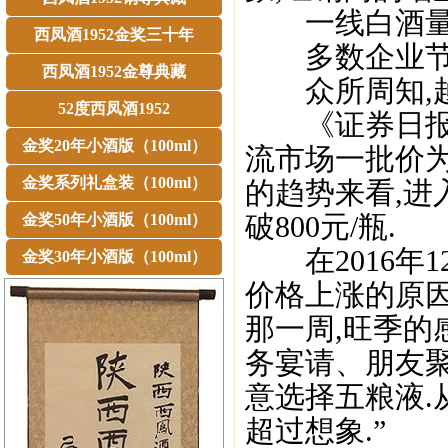
一线白酒量
西凤酒1952金奖三十年
多数企业节
西凤酒1952金尊典藏
众所周知,越
52度西凤酒1952
《证券日报》
金奖20年小酒版（100ml）
流市场一批价为
金奖系列礼盒装（100ml）
的趋势来看,进
破800元/瓶.
金奖50年小酒版（100ml）
在2016年12
金奖30年小酒版（100ml）
价格上涨的原因
那一周,旺季的
务宴请、朋友
意选择五粮液.
超过想象.”