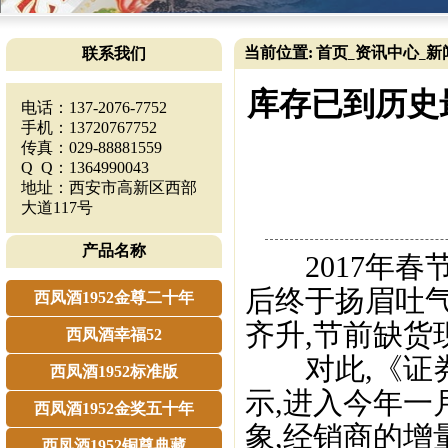
当前位置:
首页
资讯中心
新
联系我们
_
_
库存已到历史
电话：137-2076-7752
手机：13720767752
传真：029-88881559
Q Q：1364990043
地址：西安市高新区西部
大道117号
产品名称
2017年春节
后终于扬眉吐
西凤酒1952金尊二十年
齐升,节前缺货
西凤酒幸福52
对此,《证券
西凤酒1952标准版
示,进入今年一
西凤酒1952金奖五十年
象,经销商的增
西凤酒1952铜尊典藏