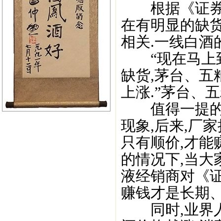
根据《证券日
在有明显的缺
相关.一线白酒
“现在马上到
缺货,茅台、五
上涨.”茅台、
值得一提的是
现象,后来,厂
只有顺价,才能
的情况下,当大
液经销商对《证
赚钱才是长期、
同时,业界人