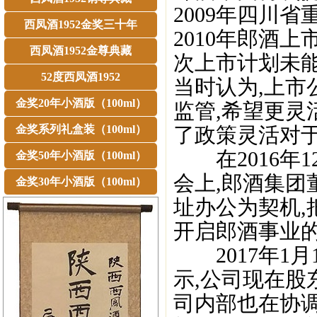
2009年四川
西凤酒1952金奖三十年
2010年郎酒
西凤酒1952金尊典藏
次上市计划未能
52度西凤酒1952
当时认为,上市
金奖20年小酒版（100ml）
监管,希望更灵
金奖系列礼盒装（100ml）
了政策灵活对于
在2016年1
金奖50年小酒版（100ml）
会上,郎酒集团
金奖30年小酒版（100ml）
址办公为契机,
开启郎酒事业的
2017年1月
示,公司现在股东
司内部也在协调