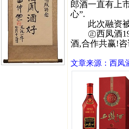
郎酒一直有上市
心”.
此次融资被业
㊣西凤酒195
酒,合作共赢!咨询
文章来源：西凤酒1