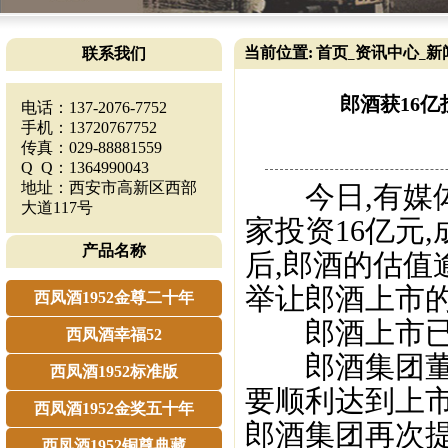
当前位置:
首页
资讯中心
新
联系我们
_
_
郎酒获16亿
电话：137-2076-7752
手机：13720767752
传真：029-88881559
Q Q：1364990043
地址：西安市高新区西部
今日,有媒体
大道117号
家投资16亿元
产品名称
后,郎酒的估值
举让郎酒上市的
西凤酒1952金尊二十年
郎酒上市已不
西凤酒幸福52
郎酒集团董事长
西凤酒1952标准版
要顺利达到上市要
西凤酒1952金奖五十年
郎酒集团再次
西凤酒1952铜尊典藏