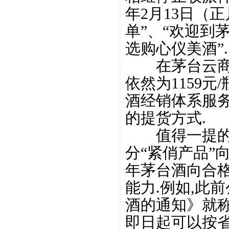
年2月13日（
单”、“欢迎到
选购心仪美酒”.
在茅台云商A
依然为1159
酒经销体系服
的提货方式.
值得一提的是
分“紧俏产品”
年茅台酒向合
能力.例如,此
酒的通知》就称
即日起可以按省