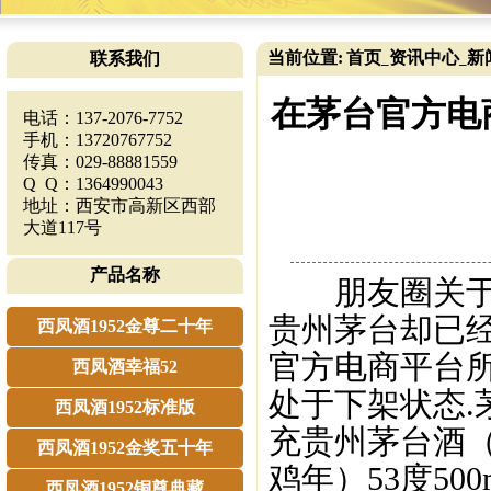
当前位置:
首页
资讯中心
新
联系我们
_
_
在茅台官方电
电话：137-2076-7752
手机：13720767752
传真：029-88881559
Q Q：1364990043
地址：西安市高新区西部
大道117号
产品名称
朋友圈关于经
贵州茅台却已
西凤酒1952金尊二十年
官方电商平台所
西凤酒幸福52
处于下架状态.
西凤酒1952标准版
充贵州茅台酒（
西凤酒1952金奖五十年
鸡年）53度500m
西凤酒1952铜尊典藏