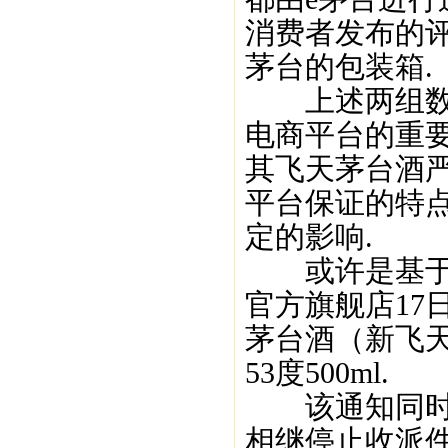
消费者发布的评
茅台的包装箱.
上述两组数据
电商平台的重要
其飞天茅台酒严
平台保证的特
定的影响.
或许是基于对
官方旗舰店17
茅台酒（新飞天
53度500ml.
该通知同时指
相继停止收派件,