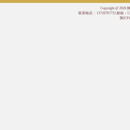
Copyright @
联系电话： 13720767752 邮箱：
陕ICP备