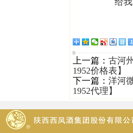
上一篇：
古河州
1952价格表】
下一篇：
洋河
1952代理】