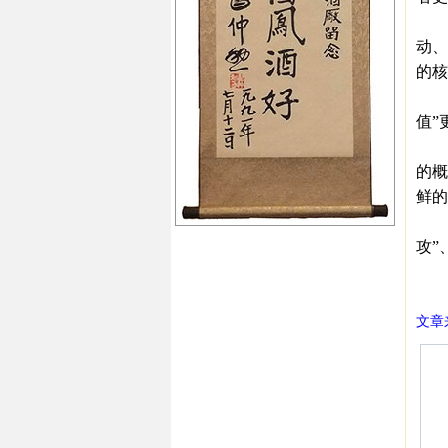
另外
动、
的核
正如
值”
“气
的概
鲜的
与肯
攻”
㊣西
文章来