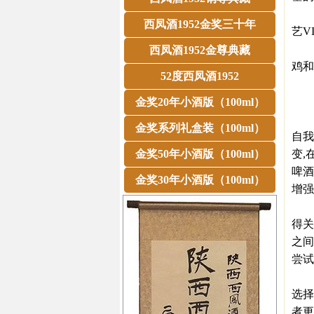
青啤
西凤酒1952金奖三十年
艺V
而肯
西凤酒1952金尊典藏
鸡和
52度西凤酒1952
一个
青
金奖20年小酒版（100ml）
而对
金奖系列礼盒装（100ml）
自我
金奖50年小酒版（100ml）
变,
啤酒
金奖30年小酒版（100ml）
增强
近年
得关
之间
尝试
肯德
选择
者更