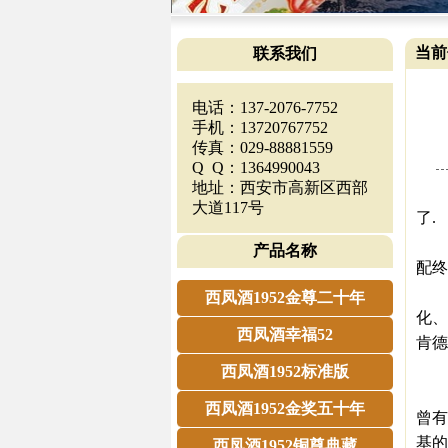
当前
联系我们
电话：137-2076-7752
手机：13720767752
传真：029-88881559
Q Q：1364990043
地址：西安市高新区西部
假
大道117号
了.
1月
产品名称
配终
而此
西凤酒1952金尊二十年
化、
西凤酒幸福52
肯德
青
西凤酒1952标准版
青啤
西凤酒1952金奖五十年
曾有
基的
西凤酒1952铜尊典藏