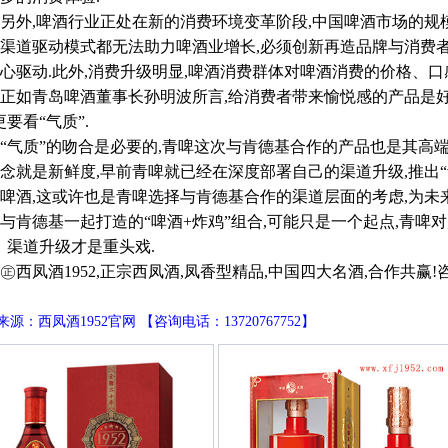
,啤酒行业正处在新的消费环境变革阶段,中国啤酒市场的规模
渠道驱动模式都无法助力啤酒业增长,必须创新再造品牌与消费
心驱动.此外,消费升级明显,啤酒消费群体对啤酒消费的价格、口
青岛啤酒董事长孙明波所言,给消费者带来愉悦感的产品是好产
更要看“气质”.
质”的吻合是必要的,青啤这次与肯德基合作的产品也是其高端品
念就是新鲜度,早前青啤就已经在深度部署自己的渠道升级,推出“青
啤酒,这或许也是青啤选择与肯德基合作的渠道层面的考虑,为未
德基一起打造的“啤酒+炸鸡”组合,可能只是一个起点,青啤对
、渠道升级才是重头戏.
凤酒1952,正宗西凤酒,凤香型精品,中国四大名酒,合作共赢!咨询电话
源：西凤酒1952官网 【咨询电话：13720767752】