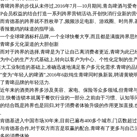
跨界的步伐从未停过,2016年7月—10月期间,青岛啤酒与爱
IP会员权益的结合打造一系列跨界营销活动,开创快消行业新的营
德基的跨界就不胜枚举了,频频涉足电影、游戏圈、时尚界,甚
香辣脆鸡的味道的指甲油.
全球啤酒标杆品牌,一个全球快餐大亨,而且都是满腹跨界思维
啤多元化渠道的大胆创新
于跨界的选择,青啤是为了让自己离消费者更近,青啤为此已经
为中心的生产方式基础上,转向以客户为中心、个性化定制的生
在大工业制造的基础上,准确迅速地满足客户多元化需求.青啤的品
”变为“年轻人的啤酒”,2016年6款纯生青啤同时换新装,聘请黄
了青啤品牌的年轻活力.
来的酒类跨界多涉及美容、家电、保险等众多领域,但青啤与肯
注.快餐连锁本就属于餐饮行业的一部分,之前由于习惯、认知等
的结合既是跨界也是回归,对于消费者体验升级的作用更加直接
.
基进入中国市场30年来,目前已遍布400多个城市,门店数超过50
与肯德基合作,对于双方而言是双赢的配合,青啤有了更多与自己
多的消费体验.