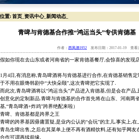
位置:
首页
资讯中心
新闻动态
_
_
_
青啤与肯德基合作推“鸿运当头”专供肯德基【
作者：
西凤酒1952
发布日期：2017-01-19 查
如你现在去山东或者河南省的一家肯德基餐厅,会惊喜的发现店
4日,有消息称,青岛啤酒将与肯德基进行合作,在肯德基销售定制
于不用在眼馋韩剧中“大快朵颐”,这次青啤把它实现了.
次,青岛啤酒将以“鸿运当头”产品进入肯德基,但是会在产品
创意化的定制新品.青啤与肯德基的合作首先将在山东、河南两
基,“青岛啤酒+炸鸡”跨界绝配来啦）
啤、肯德基都是跨界之王
的跨界基因毋庸置疑,是业内公认的“会玩”的主儿.事实上,在上
青岛生啤出售,之后在其菜单上便不再有酒精饮料,还有知乎网友
合作可谓再续前缘.