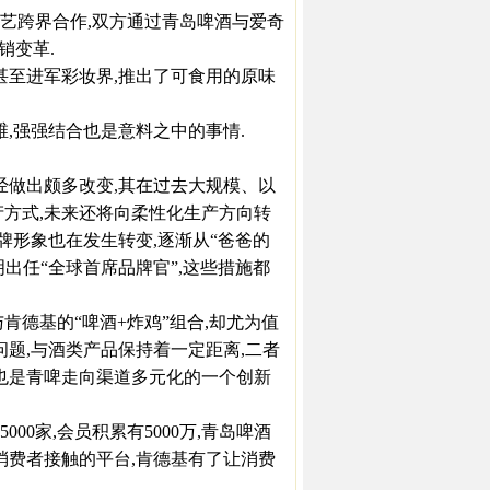
奇艺跨界合作,双方通过青岛啤酒与爱奇
销变革.
至进军彩妆界,推出了可食用的原味
,强强结合也是意料之中的事情.
做出颇多改变,其在过去大规模、以
产方式,未来还将向柔性化生产方向转
牌形象也在发生转变,逐渐从“爸爸的
晓明出任“全球首席品牌官”,这些措施都
德基的“啤酒+炸鸡”组合,却尤为值
问题,与酒类产品保持着一定距离,二者
,也是青啤走向渠道多元化的一个创新
00家,会员积累有5000万,青岛啤酒
消费者接触的平台,肯德基有了让消费