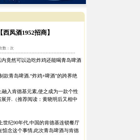
西凤酒1952招商】
看次数：
次
内竟然可以边吃炸鸡还能喝青岛啤酒
款青岛啤酒.“炸鸡+啤酒”的跨界绝
上融入肯德基元素,使之成为一款个性
省展开.（推荐阅读：黄晓明后又相中
世纪90年代,中国的肯德基连锁餐厅
在惦念这个事情,此次青岛啤酒与肯德