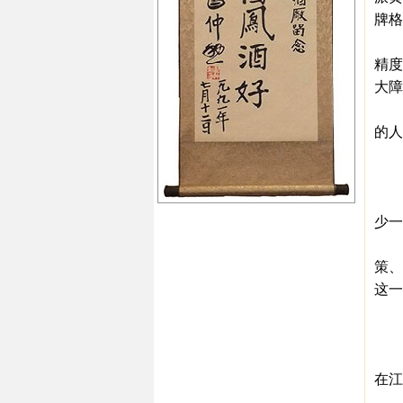
牌格
此外
精度
大障
有报
的人
到2
黄
黄酒
少一
近年
策、
这一
机
1
记
在江
首