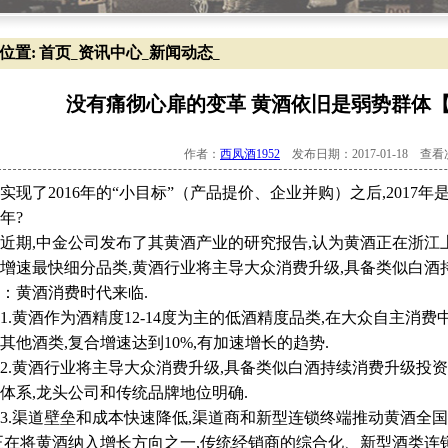
位置:
首页
资讯中心
新闻动态
_
_
_
没有痛彻心扉的变革 黄酒依旧是弱势群体【西
作者：
西凤酒1952
发布日期：2017-01-18 查
了2016年的“小目标”（产品提价、企业并购）之后,2017
年?
,中金公司发布了其黄酒产业的研究报告,认为黄酒正在浙江上
增速最快细分品类,黄酒行业将主导大众消费升级,具备类似白酒
：黄酒消费时代来临.
黄酒作为酒精度12-14度为主的低酒精度品类,在大众自主消费中
其他酒类,复合增速达到10%,有加速增长的趋势.
黄酒行业将主导大众消费升级,具备类似白酒持续消费升级投资
体系,龙头公司和传统品牌地位明确.
渠道壁垒和成本快速降低,渠道商和新型连锁终端推动黄酒全国
正在将黄酒纳入增长方向之一,传统经销商的综合化、新型酒类连