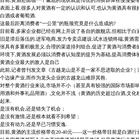
,黄酒还面临一个尴尬的现状就是传统的消费群体在慢慢萎缩,
表面上看,很多人对黄酒有一定的认识和认可,也认为黄酒具有很
白酒或者葡萄酒.
最后距离消费者“一公里”的瓶颈究竟是什么造成的?
看,多家企业都已经在网上开设了各自的旗舰店,但相比于白酒
旧是滞后落伍的.进军电商,发力专卖店建设,试水连锁终端,黄酒
张具有多重积极意义.合理的渠道排列组合,促进了黄酒与消费者
环境下,黄酒发展必须以消费者认知度的提升为基础,提高消费体
酒企业最大的敌人是自己
,记者曾刊发文章《古越龙山是不是一家不思进取的企业?｜深
个边缘产业,而作为龙头企业的古越龙山难辞其咎.
整个黄酒行业来说,市场并不小（甚至具有较强的国际市场影响
用酒和外事礼品用酒）,文化并不浅（黄酒的历史超过白酒,文化
起来.
没有机会,还是错失了机会；
没有激情,还是根本就看不到希望；
没有动力,还是早已习惯安逸.
,黄酒的主流价格带在20-40元——这一价格带目前是白酒行业的