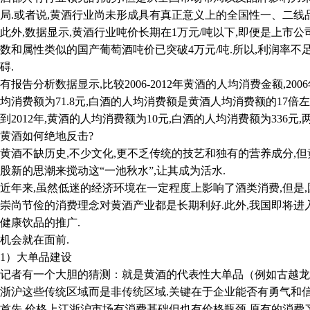
局.或者说,黄酒行业尚未形成具有真正意义上的全国性一、二线
,数据显示,黄酒行业吨价长期在1万元/吨以下,即便是上市公司,2
数和属性类似的国产葡萄酒吨价已突破4万元/吨.所以,利润率
碍.
告分析数据显示,比较2006-2012年黄酒的人均消费金额,2006
均消费额为71.8元,白酒的人均消费额是黄酒人均消费额的17倍左
012年,黄酒的人均消费额为10元,白酒的人均消费额为336元,
酒如何绝地反击?
不缺历史,不少文化,更不乏传统的技艺和独有的营养成分,但
股新的思潮来搅动这“一池秋水”,让其成为活水.
来,虽然低迷的经济环境在一定程度上影响了酒类消费,但是,
崇尚节俭的消费理念对黄酒产业都是长期利好.此外,我国即将
健康饮品的推广.
会就在面前.
）大单品建设
者有一个大胆的猜测：就是黄酒的代表性大单品（例如古越龙山
浙沪这些传统区域而是非传统区域.关键在于企业能否有勇气和信
先,价格上江浙沪市场有消费基础但也有价格瓶颈,原有的消费