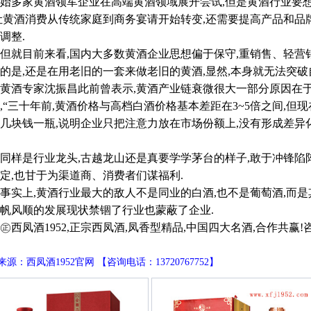
始多家黄酒领军企业在高端黄酒领域展开尝试,但是黄酒行业要
让黄酒消费从传统家庭到商务宴请开始转变,还需要提高产品和品
调整.
目前来看,国内大多数黄酒企业思想偏于保守,重销售、轻营销,
的是,还是在用老旧的一套来做老旧的黄酒,显然,本身就无法突破
酒专家沈振昌此前曾表示,黄酒产业链衰微很大一部分原因在于
,“三十年前,黄酒价格与高档白酒价格基本差距在3~5倍之间,但
几块钱一瓶,说明企业只把注意力放在市场份额上,没有形成差异
是行业龙头,古越龙山还是真要学学茅台的样子,敢于冲锋陷阵
定,也甘于为渠道商、消费者们谋福利.
上,黄酒行业最大的敌人不是同业的白酒,也不是葡萄酒,而是
帆风顺的发展现状禁锢了行业也蒙蔽了企业.
凤酒1952,正宗西凤酒,凤香型精品,中国四大名酒,合作共赢!咨询电话
源：西凤酒1952官网 【咨询电话：13720767752】