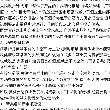
大幅度抬升,无形中禁锢了产品的中高端化推进,而诸如福建、广
度”；此外,相比于传统市场,这些外围市场更能减少黄酒企业内部
证券的研究报告认为,黄酒价格低于白酒有其历史必然性,但并
识到要从走量逐步过渡到走价的阶段,未来会逐步提升价格.
对古越龙山和会稽山等企业来说,走向外围市场的合理路径就是
的资源聚焦,选择最具战斗力的产品向外推广而不是所有产品一起
）消费培育建设
沪是黄酒消费的主流市场也是根据地市场,但黄酒企业不能赖在
表健康饮酒潮流的饮品,而这种认知在很多白酒重度消费者那里也
说是,大家都知道黄酒是好酒,但就是不怎么喝（商务公共消费
者培育出了问题.
告显示,黄酒消费群体的年轻化是行业走向高端的动力,十年前
力消费群体的年龄层次已经降低至35岁到55岁,这部分人的消费
.但长期以来的黄酒低价位让高端化道路并不好走.
,黄酒要想真正改变在消费者眼中“平民化”的形象,还需要提
运作和葡萄酒文化普及的先进经验.
）新渠道和新市场建设