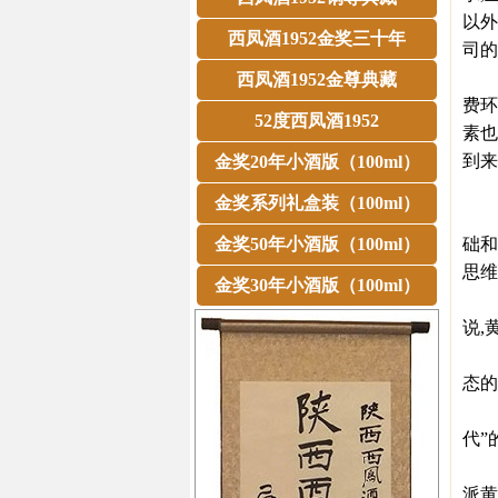
以外
西凤酒1952金奖三十年
司的
以上
西凤酒1952金尊典藏
费环
52度西凤酒1952
素也
到来
金奖20年小酒版（100ml）
记
金奖系列礼盒装（100ml）
1.
金奖50年小酒版（100ml）
础和
思维
金奖30年小酒版（100ml）
2.
说,
黄
态的
3.
代”
从
派黄