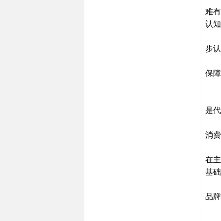
难有
认知
西南
步认
而
保障
2
江浙
是代
也就
消费
有报
在主
基础
所以
品牌
3