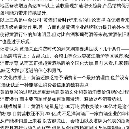
地区营收增速高达30%以上,营收呈现加速增长趋势,产品结构优
盈利能力带来持续提升.
三条是中金公司“黄酒消费时代”来临的理论支撑,在记者看来
境升级的带动作用,另一方面也是黄酒企业品牌张力提升的外在
使得黄酒行业的加速明显.但对比白酒和葡萄酒等来说,黄酒依旧属
”也是过于乐观.
者认为,黄酒真正消费时代的到来则需要满足以下几个条件—
品牌培育上：古越龙山、会稽山等企业突破江浙沪等区域市场消
消费培育,从而真正撑起黄酒品牌的全国化大旗.目前来看,几家
,缺乏大踏步迈进的信心和勇气.
文化传播上：黄酒还缺乏给予消费者一个最好的理由,也并没有
黄酒还缺乏一种能够让消费者信服的独有卖点！
酒复兴的过程就是重新构建黄酒文化和黄酒消费价值观的过程.
消费潜力,而主要问题就是如何重新激活、释放这些消费势能.
规模增量上：黄酒年销量超过500万吨,营收突破1000亿才是
的标志.目前营收还不到200亿,尚不足洋河酒厂一家白酒企业的年销
产能和销量上来看,以古越龙山、会稽山以及塔牌为代表的浙派
酒都具有行业领先的优势.但是从全国市场布局以及品牌影响力