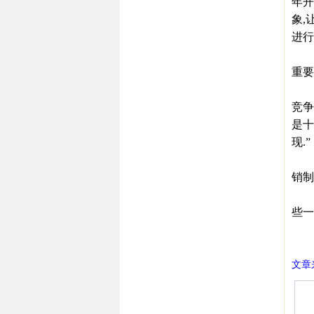
年开
象,
进行
但就
重要
黄
竞争
是十
现.”
同样
销制
事实
些一
㊣西
文章来