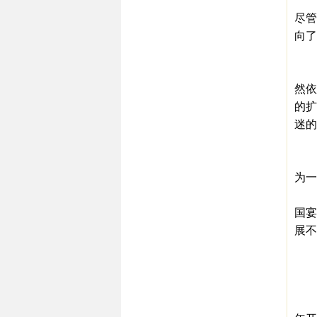
目前
尽管
向了
这
目前
然依
的扩
迷的
黄
此前
为一
对
国宴
展不
是
是
是
目前