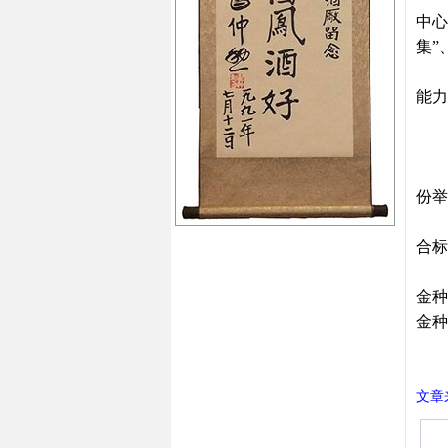
中心
集”
在渠
能力
在终
依
围绕
份举
在市
合标
白酒
金种
金种
㊣西
文章来