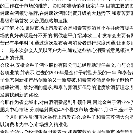
的工作在于市场的维护、协助终端动销和稳定库存.目前主要的
健康白酒领导品牌,在健康饮酒和消费升级的大趋势下,和泰苦荞
级市场首发,大合肥战略加速跑
了解,本次巢湖市场上市发布会是和泰苦荞酒首个在县级市场召
场的良好表现是分不开的.据侯志平介绍,本次上市发布会主要
营已有半年时间,通过这次发布会与消费者进行深度沟通,让更
；二是本次参会人员以客户为主,通过这些核心消费者意见领袖,
业务的开展.
议中,安徽金种子酒业股份有限公司总经理助理任军文,向与会
各项业绩.并表示,过去的2016年是金种子转型升级的一年.和泰
子业态创新和产品创新的又一新突破.和泰苦荞酒是金种子献给
健康饮酒、饮好酒的需求,和泰苦荞酒所倡导的适度饮酒新理念,
发展找到新的路径.
作为省会城市,对白酒消费起到引领作用,因此金种子酒业在安
肥为中心市场,分别辐射周边4-5个县级市场.去年12月30日,金
一个月时间在巢湖再次举行上市发布会,金种子和泰苦荞酒大合肥
消费者为中心,市场投入精准化
子酒业总经理张向阳曾表示,和泰苦荞酒大胆创新市场营销思路