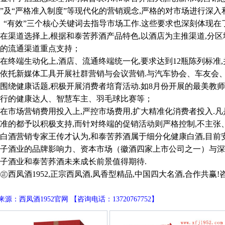
”及“严格准入制度”等现代化的营销观念,严格的对市场进行深入和
、“有效”三个核心关键词去指导市场工作.这些要求也深刻体现在
道选择上,根据和泰苦荞酒产品特色,以酒店为主推渠道,分区
的流通渠道重点支持；
端生动化上,酒店、流通终端统一化,要求达到12瓶陈列标准
托新媒体工具开展社群营销与会议营销.与汽车协会、车友会、
健康话题,积极开展消费者培育活动.如8月份开展的最美教师评
行的健康达人、智慧车主、羽毛球比赛等；
场营销费用投入上,严控市场费用,扩大精准化消费者投入.凡
准的都予以积极支持,而针对终端的促销活动则严格控制,不主张
营销专家王传才认为,和泰苦荞酒属于细分化健康白酒,目前安
子酒业的品牌影响力、资本市场（徽酒四家上市公司之一）与深
子酒业和泰苦荞酒未来成长前景值得期待.
凤酒1952,正宗西凤酒,凤香型精品,中国四大名酒,合作共赢!咨询电话
源：西凤酒1952官网 【咨询电话：13720767752】