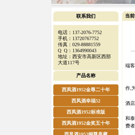
当前
联系我们
电话：137-2076-7752
手机：13720767752
传真：029-88881559
Q Q：1364990043
地址：西安市高新区西部
20
大道117号
端客
历
产品名称
为
作,
西凤酒1952金尊二十年
据和
西凤酒幸福52
酒店
在
西凤酒1952标准版
和泰
西凤酒1952金奖五十年
费者
伟胜
西凤酒1952铜尊典藏