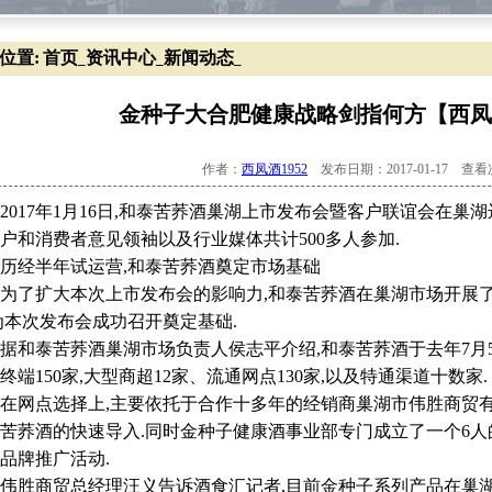
位置:
首页
资讯中心
新闻动态
_
_
_
金种子大合肥健康战略剑指何方【西凤酒
作者：
西凤酒1952
发布日期：2017-01-17 查
17年1月16日,和泰苦荞酒巢湖上市发布会暨客户联谊会在巢
户和消费者意见领袖以及行业媒体共计500多人参加.
经半年试运营,和泰苦荞酒奠定市场基础
了扩大本次上市发布会的影响力,和泰苦荞酒在巢湖市场开展了
为本次发布会成功召开奠定基础.
泰苦荞酒巢湖市场负责人侯志平介绍,和泰苦荞酒于去年7月5
终端150家,大型商超12家、流通网点130家,以及特通渠道十数家.
网点选择上,主要依托于合作十多年的经销商巢湖市伟胜商贸有
苦荞酒的快速导入.同时金种子健康酒事业部专门成立了一个6人
品牌推广活动.
商贸总经理汪义告诉酒食汇记者,目前金种子系列产品在巢湖市