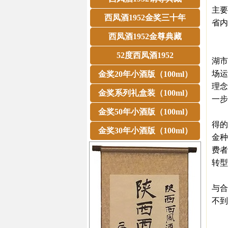
主要
西凤酒1952金奖三十年
省内
县
西凤酒1952金尊典藏
据
52度西凤酒1952
湖市
场运
金奖20年小酒版（100ml）
理念
金奖系列礼盒装（100ml）
一步
金奖50年小酒版（100ml）
会
得的
金奖30年小酒版（100ml）
金种
费者
转型
合肥
与合
不到
以
金种