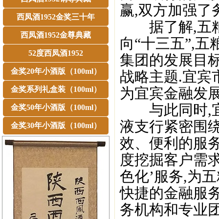
赢,双方加强了
西凤酒1952金奖三十年
据了解,五粮液
西凤酒1952金尊典藏
向“十三五”,
52度西凤酒1952
集团的发展目标
金奖20年小酒版（100ml）
战略主题.宜宾
金奖系列礼盒装（100ml）
为宜宾金融发展
与此同时,宜
金奖50年小酒版（100ml）
液支行紧密围绕
金奖30年小酒版（100ml）
效、便利的服务
度挖掘客户需求
色化’服务,为
快捷的金融服
务机构和专业团