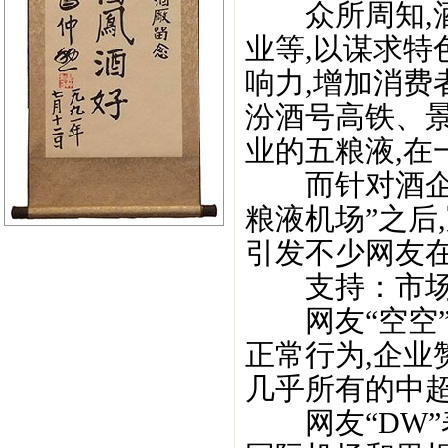
众所周知,酒企
业等,以谋求特
响力,增加消费
汾酒号高铁、景
业的五粮液,在
而针对酒企不
粮液机场”之后
引发不少网友在
支持：市场
网友“空空”
正常行为,企业
几乎所有的中超
网友“DW”