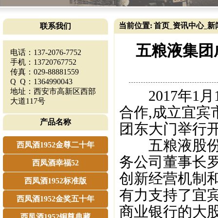
当前位置:
首页
资讯中心
新
联系我们
_
_
五粮液集团
电话：137-2076-7752
手机：13720767752
传真：029-88881559
Q Q：1364990043
地址：西安市高新区西部
2017年1月
大道117号
合作,成立宜宾
产品名称
团东大门举行开
五粮液股份公
西凤酒1952金尊二十年
务公司董事长罗
西凤酒幸福52
创新经营机制和
西凤酒1952标准版
有力支持了宜
西凤酒1952金奖五十年
商业银行的大
西凤酒1952铜尊典藏