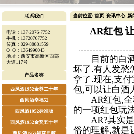
当前位置:
首页
资讯中心
新
联系我们
_
_
AR红包 
电话：137-2076-7752
手机：13720767752
传真：029-88881559
Q Q：1364990043
地址：西安市高新区西部
目前的白酒市
大道117号
坏了.有人发愁
产品名称
拿了.现在,支
包,可以让白酒
西凤酒1952金尊二十年
AR红包,全称
西凤酒幸福52
的一项红包玩法,
西凤酒1952标准版
AR?其实是图
西凤酒1952金奖五十年
俗的理解,就是
西凤酒1952铜尊典藏