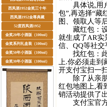
具体说,用户在
西凤酒1952金奖三十年
包”,再选择“
西凤酒1952金尊典藏
图、领取人等后
52度西凤酒1952
藏红包：设置
金奖20年小酒版（100ml）
就生成了AR实
金奖系列礼盒装（100ml）
信、QQ等社交
找红包：此次
金奖50年小酒版（100ml）
上.你必须走到
金奖30年小酒版（100ml）
开支付宝扫一扫
除了从亲朋好
红包地图上,看
销活动提供了出
支付宝官方认