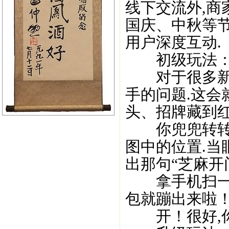
线下交流外,商
国庆、中秋等
用户深度互动.
初级玩法：门
对于很多新开
手的问题.这会
头、招牌藏到红
你兜兜转转寻
图中的位置.当
出那句“芝麻开
拿手机扫一扫
包就蹦出来啦
开！很好,你