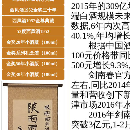
2015年的30
西凤酒1952金奖三十年
端白酒规模未来
西凤酒1952金尊典藏
数据,6年内次
52度西凤酒1952
40.1%,年均增
金奖20年小酒版（100ml）
根据中国酒业协
金奖系列礼盒装（100ml）
100元价格带同比增
500元增长9.3%
金奖50年小酒版（100ml）
剑南春官方数据
金奖30年小酒版（100ml）
左右,同比201
量和营收创下新
津市场2016年
2016年剑
突破3亿元,1-