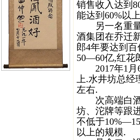
销售收入达到80
能达到60%以上
另一名重量级选
酒集团在乔迁新
郎4年要达到百
50—60亿,红
2017年1月
上.水井坊总经理
左右.
次高端白酒目
坊、沱牌等跟进
不低于10%—1
以上的规模.