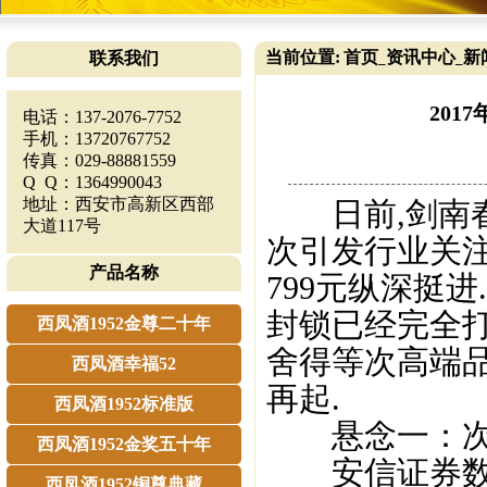
当前位置:
首页
资讯中心
新
联系我们
_
_
201
电话：137-2076-7752
手机：13720767752
传真：029-88881559
Q Q：1364990043
地址：西安市高新区西部
日前,剑南春宣
大道117号
次引发行业关注
产品名称
799元纵深挺进
封锁已经完全
西凤酒1952金尊二十年
舍得等次高端品
西凤酒幸福52
再起.
西凤酒1952标准版
悬念一：次高
西凤酒1952金奖五十年
安信证券数据
西凤酒1952铜尊典藏