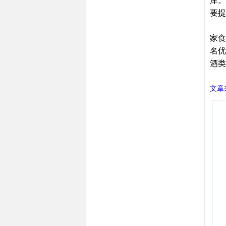
库。
要提
专
家食
名优
酒类
文章来