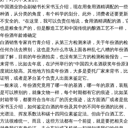
国酒业协会副秘书长宋书玉介绍，现在用食用酒精调配的一些
种酒，从分类的角度，有个科学的划分。此外，消费者还要更新
不安全的。“在这里，我可以负责任地说，食用酒精调配的酒，
也是粮食生产的，但是酿造工艺和中国传统的酿酒工艺不一样，
份酒年龄难确定
酒销售专家肖竹青介绍，从第三方检测来讲，关于年份酒的检
任何办法去辨别，这也是为什么市场上面各种乱七八糟的年份酒
了解，目前的年份酒拍卖，也没有第三方的检测检验报告，一
来背书，比如去年底，在泸州举行的“中国四大名酒获奖年份原
度就比较高。其他地方拍卖年份酒，大多是委托厂家来背书，比
证明，或者是茅台某个负责人出面来鉴定它。
般来说，年份酒究竟用了哪一年的基酒，哪一年的原酒，装瓶
是可以辨别的，就像文物一样，每个时期都有它的痕迹，比如某
封箱带等，都要符合当年出厂的历史痕迹，这方面酒厂或者是批
书玉介绍，如何鉴定白酒的年份及其中的不同年份酒的比例，
光谱法、挥发系数法和碳十四同位素鉴定法。但由于白酒工艺、
方法很难统一。而且，这些方法都有一个前提，就是要把相关企