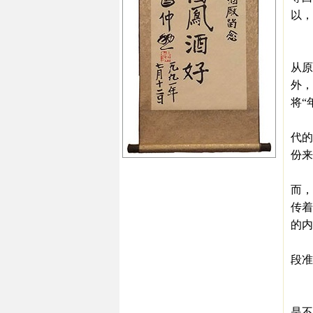
以，
年
近年
从原
外，
将“
宋
代的
份来
一
而，
传着
的内
宋
段准
“
提到
是不