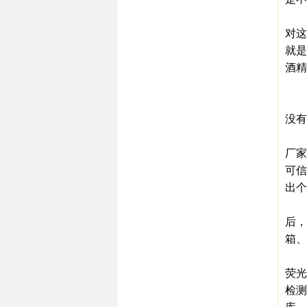
中
对这
就是
酒精
年
白
没有
据
厂家
可信
出个
一
后，
箱、
宋
荧光
检测