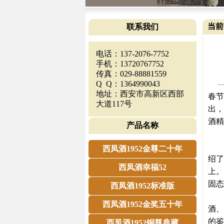
当前
联系我们
电话：137-2076-7752
手机：13720767752
传真：029-88881559
Q Q：1364990043
地址：西安市高新区西部
春节
大道117号
出，
酒精
产品名称
定
1
西凤酒1952金尊二十年
绍了
西凤酒幸福52
上。
固态
西凤酒1952标准版
这
西凤酒1952金奖五十年
酒、
的鉴
西凤酒1952铜尊典藏