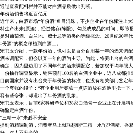
通过查看配料栏并不能对白酒品质做出判断。
份酒销售将近百亿元
来，白酒市场“年份酒”鱼目混珠，不少企业在年份标注上大玩
料生产出来(原酒)，经过储存(陈酿)、勾兑成成品的时间，即
是对葡萄酒、白兰地、威士忌等酒类的等级概念。20世纪90年代
年份酒”的概念移植到白酒上。
书玉介绍，一款年份酒，也可以是百分百用某一年的酒来调配
酒来调配它，但会以某一年的酒为主导。为此，将要出台的白酒
确定，因为里边用了不同年代的酒来调配它，若加权平均年限
份抽样调查显示，销售额前100名的白酒企业中，近八成都推
目前国家并没有出台关于年份酒的标准，也没有相关部门鉴定年
一个夸张的段子：“有企业用牙签蘸一点陈酒放在酒池里搅一下
容有些夸张，却道出了年份酒的乱象。
书玉表示，目前6家科研单位和38家白酒骨干企业正在开展科
确鉴定白酒年份。
三精一水”未必不安全
酒精调制酒，消费者马上就联想到“三精一水”(即酒精、香精
好，对人不安全的。