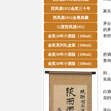
白
西凤酒1952金奖三十年
家乐
专
西凤酒1952金尊典藏
茅台
52度西凤酒1952
的茅
有些
金奖20年小酒版（100ml）
网
金奖系列礼盒装（100ml）
目
金奖50年小酒版（100ml）
把酒
查询
金奖30年小酒版（100ml）
最近
到，
实就
“
白酒
花的
“
等白