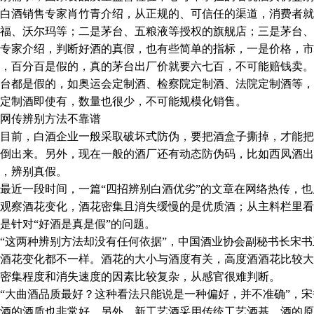
酒销售专家肖竹青介绍，从正规的、可信任的渠道，消费者就
福、沃尔玛等；二是茅台、五粮液等授权的旗舰店；三是茅台、
家介绍，判断好酒的真假，也有些简单的指标，一是价格，市
，百分百是假的，真的茅台出厂价就要六七百，不可能赔钱卖。
台都是假的，如奥运会定制酒、检察院定制酒、法院定制酒等，
定制酒即使有，数量也很少，不可能规模化销售。
传辨别方法不靠谱
前，白酒企业一般采取破坏式防伪，要把酒盒子撕掉，才能把
倒出来。另外，现在一般的酒厂还有动态防伪码，比如西凤酒出
，辨别真假。
一段时间，一篇“四招辨别白酒优劣”的文章在网络热传，也反
观察酒花变化，酒花密集且消失缓慢的是优质酒；从主料栏里看
是针对“好酒是真是假”的问题。
这两种辨别方法却没有任何依据”，中国酒业协会副秘书长宋书
酒花变化都不一样。酒花的大小与酒度有关，高度酒酒花比较大
密集程度和消失速度的因素比较复杂，从感官很难判断。
大曲酒品质最好？这种看法只能说是一种偏好，并不准确”，宋
酒的酒质也非常好。另外，新工艺酒采用传统工艺酒基，酒的原