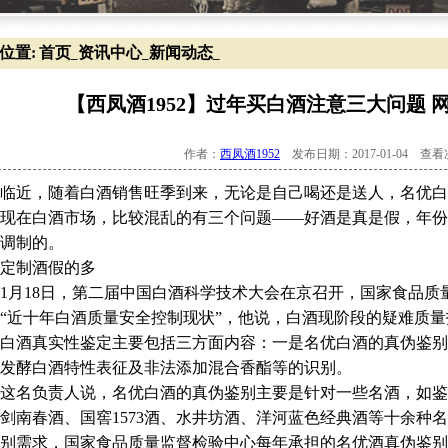
位置:
首页
资讯中心
新闻动态
_
_
_
【西凤酒1952】过年买白酒注意三大问题 
作者：
西凤酒1952
发布日期：2017-01-04 查
临近，随着白酒销售旺季到来，无论是自己喝还是送人，名优白
现在白酒市场，比较混乱的有三个问题——好酒是真是假，年份
调制的。
制酒假的多
月18日，第二届中国白酒科学技术大会在京召开，国家食品质
“近十年白酒质量安全控制现状”，他说，白酒现阶段的疑难质
白酒真实性鉴定主要包括三方面内容：一是名优白酒的真伪鉴别
发酵白酒特性表征及非法添加混合香酯等的识别。
名负责人说，名优白酒的真伪鉴别主要是针对一些名酒，如鉴别
剑南春酒、国窖1573酒、水井坊酒、洋河蓝色经典酒等十余种
别需求，国家食品质量监督检验中心每年承担的名优酒真伪鉴别