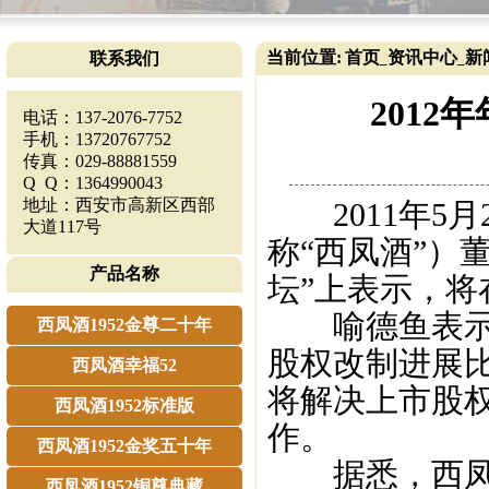
当前位置:
首页
资讯中心
新
联系我们
_
_
201
电话：137-2076-7752
手机：13720767752
传真：029-88881559
Q Q：1364990043
地址：西安市高新区西部
2011年5月
大道117号
称“西凤酒”）
产品名称
坛”上表示，将
喻德鱼表示，
西凤酒1952金尊二十年
股权改制进展
西凤酒幸福52
将解决上市股权
西凤酒1952标准版
作。
西凤酒1952金奖五十年
据悉，西凤酒
西凤酒1952铜尊典藏