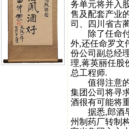
务单元将并入
售及配套产业
司、四川省古蔺
除了任命付饶
外,还任命罗文
份公司副总经
理,蒋英丽任
总工程师.
值得注意的是
集团公司将寻求
酒很有可能将重
据悉,郎酒早前
州制药厂转制构