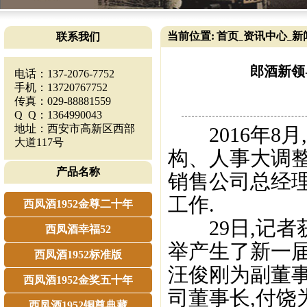
当前位置:
首页
资讯中心
新
联系我们
_
_
郎酒新领
电话：137-2076-7752
手机：13720767752
传真：029-88881559
Q Q：1364990043
地址：西安市高新区西部
2016年8月
大道117号
构、人事大调
产品名称
销售公司总经
工作.
西凤酒1952金尊二十年
29日,记者获
西凤酒幸福52
举产生了新一届
西凤酒1952标准版
汪俊刚为副董事
西凤酒1952金奖五十年
司董事长,付饶
西凤酒1952铜尊典藏