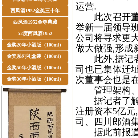
运营.
西凤酒1952金奖三十年
此次召开董事
西凤酒1952金尊典藏
举新一届领导班
52度西凤酒1952
公司将寻求更
金奖20年小酒版（100ml）
做大做强,形成
金奖系列礼盒装（100ml）
此外,据记者
司也已集体迁
金奖50年小酒版（100ml）
次董事会也是在
金奖30年小酒版（100ml）
管理架构、人
据记者了解,郎
注册资本5亿元
司、四川郎酒
据此前报道,