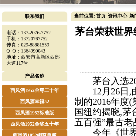
当前位置:
首页
资讯中心
新
联系我们
_
_
茅台荣获世界
电话：137-2076-7752
手机：13720767752
传真：029-88881559
Q Q：1364990043
地址：西安市高新区西部
大道117号
产品名称
茅台入选201
12月26日,由世
西凤酒1952金尊二十年
制的2016年
西凤酒幸福52
国纽约揭晓,茅
西凤酒1952标准版
五百强”最古老
西凤酒1952金奖五十年
今年《世界品
西凤酒1952铜尊典藏