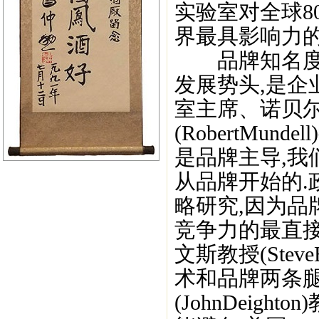
实验室对全球8
界最具影响力的5
品牌知名度在
发展势头,是企
室主席、诺贝尔
(RobertMu
是品牌主导,
从品牌开始的.
略研究,因为品
竞争力的最直接
文斯教授(Stev
术和品牌两条腿
(JohnDeig