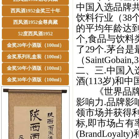
中国入选品牌共
西凤酒1952金奖三十年
饮料行业（38
西凤酒1952金尊典藏
的平均年龄达到9
52度西凤酒1952
个,食品与饮料
金奖20年小酒版（100ml）
了29个.茅台是最
金奖系列礼盒装（100ml）
（SaintGoba
二、三.中国入选
金奖50年小酒版（100ml）
酒(113岁)和中
金奖30年小酒版（100ml）
《世界品牌5
影响力.品牌影响力
领市场并获得
标,即市场占有率(
(BrandLoyalt