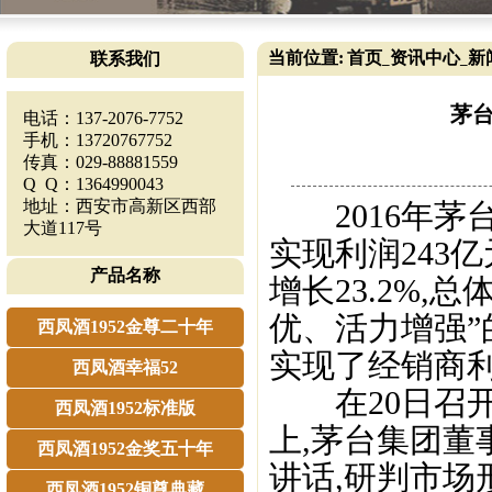
当前位置:
首页
资讯中心
新
联系我们
_
_
茅台
电话：137-2076-7752
手机：13720767752
传真：029-88881559
Q Q：1364990043
地址：西安市高新区西部
2016年茅台实
大道117号
实现利润243亿
产品名称
增长23.2%
优、活力增强”
西凤酒1952金尊二十年
实现了经销商利
西凤酒幸福52
在20日召开的
西凤酒1952标准版
上,茅台集团
西凤酒1952金奖五十年
讲话,研判市场形
西凤酒1952铜尊典藏