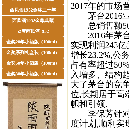
2017年的市
西凤酒1952金奖三十年
茅台2016
西凤酒1952金尊典藏
总销售额502
52度西凤酒1952
2016年茅台实
金奖20年小酒版（100ml）
实现利润243亿
金奖系列礼盒装（100ml）
增长23.2%,
占有率超过50
金奖50年小酒版（100ml）
入增多、结构趋
金奖30年小酒版（100ml）
大了茅台的竞
位,长期居于高
帜和引领.
李保芳针对2
度计划,顺利实