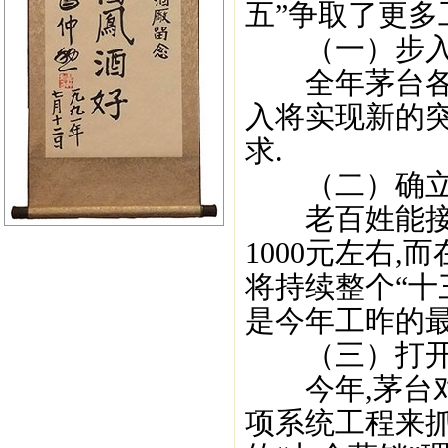
五”争取了更多
（一）步入了
全年茅台各项
入将实现新的突
求.
（二）确立市
老百姓能接受
1000元左右
将持续整个“十
是今年工昨的最
（三）打开了
今年,茅台对
项系统工程来抓