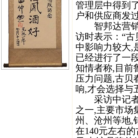
管理层中得到了
户和供应商发过
智邦达营销咨
访时表示：“古
中影响力较大,
已经进行了一段
知情者称,目
压力问题,古
响,才会选择与
采访中记者了
之一,主要市
州、沧州等地,
在140元左右