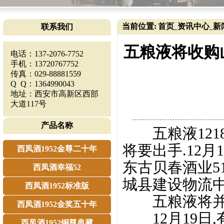
当前位置:
首页
资讯中心
新
联系我们
_
_
五粮液将收购山
电话：137-2076-7752
手机：13720767752
传真：029-88881559
Q Q：1364990043
地址：西安市高新区西部
大道117号
产品名称
五粮液121
将要出手.12
西凤酒1952金尊二十年
东古贝春酒业5
西凤酒幸福52
城县建设物流中
西凤酒1952标准版
五粮液将并购
西凤酒1952金奖五十年
12月19日,
西凤酒1952铜尊典藏