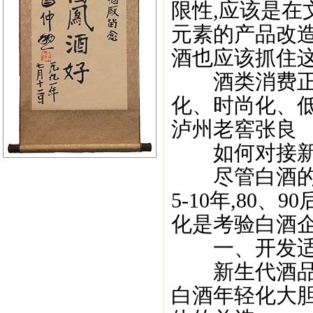
限性,应该是
元素的产品改造
酒也应该抓住这
酒类消费正在
化、时尚化、
泸州老窖张良
如何对接新
尽管白酒的年
5-10年,80
化是考验白酒企
一、开发适
新生代酒品具
白酒年轻化大