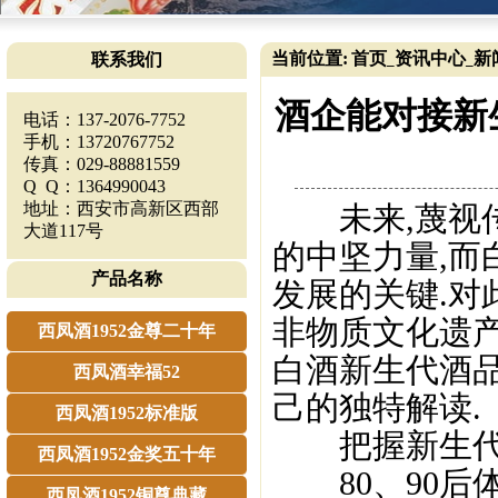
当前位置:
首页
资讯中心
新
联系我们
_
_
酒企能对接新
电话：137-2076-7752
手机：13720767752
传真：029-88881559
Q Q：1364990043
地址：西安市高新区西部
未来,蔑视传
大道117号
的中坚力量,
产品名称
发展的关键.对
非物质文化遗产
西凤酒1952金尊二十年
白酒新生代酒
西凤酒幸福52
己的独特解读.
西凤酒1952标准版
把握新生代
西凤酒1952金奖五十年
80、90后
西凤酒1952铜尊典藏