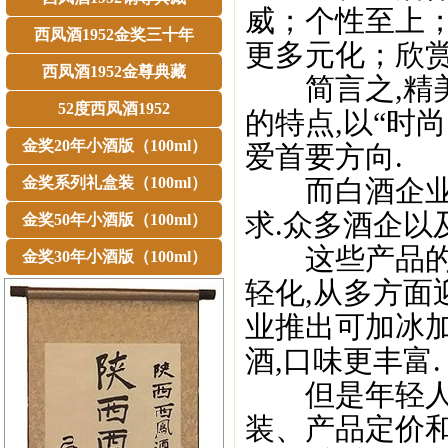
威；个性至上
西凤酒1952金奖三十年
更多元化；欣赏
西凤酒1952金尊典藏
简言之,精美
52度西凤酒1952
的特点,以“时
金奖20年小酒版（100ml）
爱首要方向.
金奖系列礼盒装（100ml）
而白酒企业要
求.众多酒企以
金奖50年小酒版（100ml）
这些产品的价
金奖30年小酒版（100ml）
轻化,从多方面
业推出可加冰
酒,口味更丰富.
但是年轻人的
装、产品定价