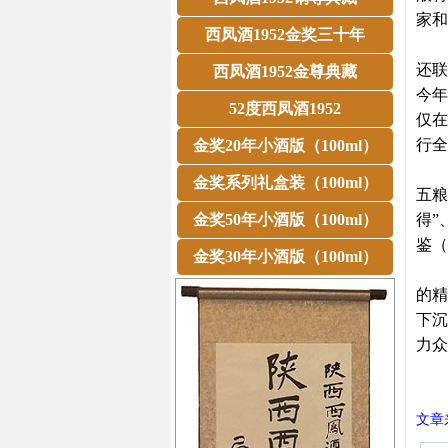
家和
西凤酒1952金奖三十年
今年
还联
西凤酒1952金尊典藏
今年
52度西凤酒1952
仅在
行全
金奖20年小酒版（100ml）
酒仙
金奖系列礼盒装（100ml）
五粮
金奖50年小酒版（100ml）
得”
鉴（
金奖30年小酒版（100ml）
业内
的精
下沉
力众
㊣西
文章来