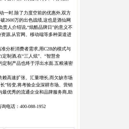
动一时.除了力度空前的优惠外,双方
2600万的出色战绩,这也是酒仙网
负责人介绍说,“炫酷品牌日”的意义不
势资源,从官网、移动端等多种渠道进
分析消费者需求,用C2B的模式与
定制酒,在“三人炫”、“智慧舍
的定制产品也终于浮出水面.五粮液密
赖高速扩张、汇量增长,而欠缺市场
增长”转变,将考验企业深耕市场、营销
内最优秀的流通企业和品牌服务商,助
：400-088-1952