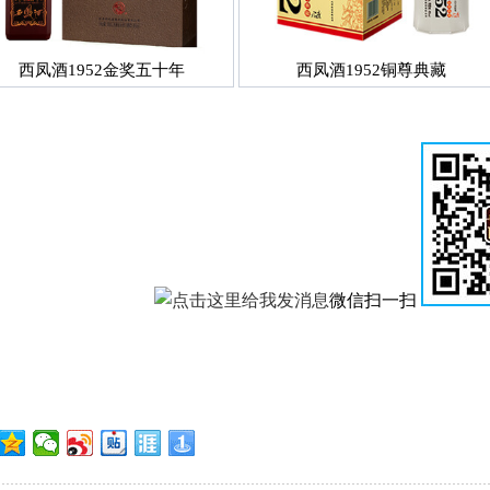
西凤酒1952金奖五十年
西凤酒1952铜尊典藏
微信扫一扫