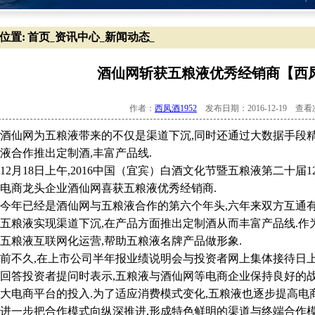
位置:
首页
资讯中心
新闻动态
_
_
_
酒仙网斩获五粮液优秀经销商【西凤酒
作者：
西凤酒1952
发布日期：2016-12-19 查
网为五粮液带来的不仅是渠道下沉,同时还通过大数据手段精准
液合作推出定制酒,丰富产品线.
月18日上午,2016中国（宜宾）白酒文化节暨五粮液第二十届12
电商龙头企业酒仙网喜获五粮液优秀经销商.
已经是酒仙网与五粮液合作的第六个年头,六年来双方互通有无
五粮液实现渠道下沉,在产品方面推出定制酒从而丰富产品线.作
五粮液互联网化运营,帮助五粮液名牌产品做形象.
不久,在上市公司半年报业绩说明会与投资者网上集体接待日上
回答投资者提问时表示,五粮液与酒仙网等电商企业保持良好的
大电商平台的投入.为了适应消费模式变化,五粮液也逐步提高电
进一步把合作模式向纵深推进,形成特色鲜明的渠道与终端合作模