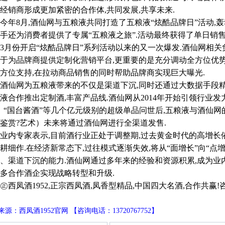
经销商形成更加紧密的合作体,共同发展,共享未来.
8月,酒仙网与五粮液共同打造了五粮液“炫酷品牌日”活动,轰
手还为消费者提供了专属“五粮液之旅”.活动最终获得了单日销售破
3月份开启“炫酷品牌日”系列活动以来的又一次爆发.酒仙网相关
于为品牌商提供定制化营销平台,更重要的是充分调动全方位优
方位支持,在拉动商品销售的同时帮助品牌商实现巨大曝光.
网为五粮液带来的不仅是渠道下沉,同时还通过大数据手段精准
液合作推出定制酒,丰富产品线.酒仙网从2014年开始引领行业发力
、“国台酱酒”等几个亿元级别的超级单品问世后,五粮液与酒仙网
鉴赏?艺术）未来将通过酒仙网进行全渠道发售.
专家表示,目前酒行业正处于调整期,过去黄金时代的高增长依
耕细作.在经济新常态下,过往模式逐渐失效,将从“面增长”向“点
、渠道下沉的能力.酒仙网通过多年来的经验和资源积累,成为业
多合作酒企实现战略转型和升级.
凤酒1952,正宗西凤酒,凤香型精品,中国四大名酒,合作共赢!咨询电话
源：西凤酒1952官网 【咨询电话：13720767752】