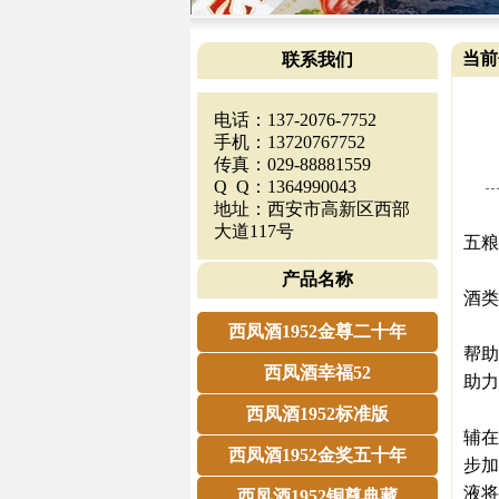
当前
联系我们
电话：137-2076-7752
手机：13720767752
传真：029-88881559
Q Q：1364990043
地址：西安市高新区西部
酒仙
大道117号
五粮
12
产品名称
酒类
今年
西凤酒1952金尊二十年
帮助
西凤酒幸福52
助力
前
西凤酒1952标准版
辅在
西凤酒1952金奖五十年
步加
液将
西凤酒1952铜尊典藏