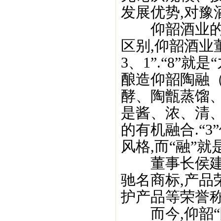
发展优势,对豫
仰韶酒业的酿
区别,仰韶酒业
3、1”.“8”
酿造仰韶陶融
酵、陶甑蒸馏
是酱、浓、清
的有机融合.“
风格,而“融”就
董事长侯建光
驰名商标,产
护产品等荣誉称
而今,仰韶“