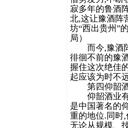
寂多年的鲁酒阵
北,这让豫酒阵
坊“西出贵州”
局）
而今,豫酒阵
徘徊不前的豫
握住这次绝佳的
起应该为时不远
第四仰韶酒
仰韶酒业有限
是中国著名的
重的地位.同时
无论从规模、