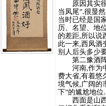
原因其实很简
当凤尾”.很显
当时已经是国家
历、名望、地位
的差距,所以说
此一来,西凤酒
别人后头多少要
第二豫酒阵
河南,作为中
费大省,有着悠
境气候,广阔的
下”的尴尬地位.
西面是山西的