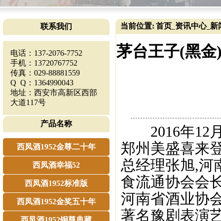
当前位置:
首页
资讯中心
新
联系我们
_
_
茅台王子(黑
电话：137-2076-7752
手机：13720767752
传真：029-88881559
Q Q：1364990043
地址：西安市高新区西部
大道117号
产品名称
2016年12
郑州美盛喜来
西凤酒1952金尊二十年
总经理张旭,
西凤酒幸福52
食流通协会会
西凤酒1952标准版
河南省酒业协会
西凤酒1952金奖五十年
著名豫剧表演
西凤酒1952铜尊典藏