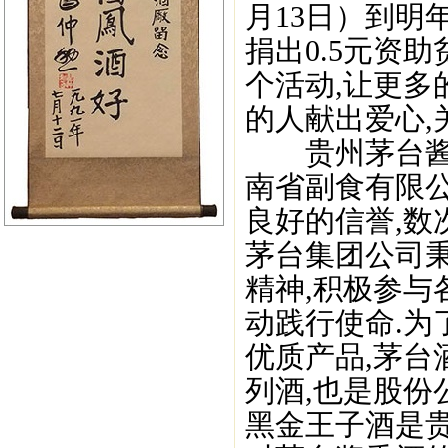
月13日）到明
捐出0.5元资
个活动,让更多
的人献出爱心,
贵州茅台酱香
南省副食有限公
良好的信誉,数
茅台集团公司
精神,积极参与
动践行使命.为
优质产品,茅
列酒,也是股份
黑金王子酒是