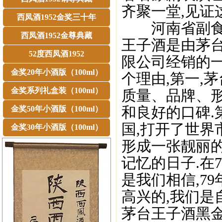
齐聚一堂,见证
西凤酒1952金奖三十年
河南省副食品
西凤酒1952金尊典藏
王子酒是由茅
52度西凤酒1952
限公司经销的
金奖20年小酒版（100ml）
个理由,第一,
金奖系列礼盒装（100ml）
质量、品牌、
和良好的口碑.
金奖50年小酒版（100ml）
国,打开了世界
金奖30年小酒版（100ml）
形成一张靓丽的
记忆的日子.在
是我们相信,7
高兴的,我们是
茅台王子酒黑金