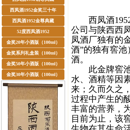
西凤酒1952金奖三十年
西凤酒195
西凤酒1952金尊典藏
公司与陕西西
52度西凤酒1952
凤酒厂独有的金
金奖20年小酒版（100ml）
酒”的独有窖
金奖系列礼盒装（100ml）
酒。
金奖50年小酒版（100ml）
此金牌窖池中
金奖30年小酒版（100ml）
水、酒精等因
来；久而久之
过程中产生的
丰富的营养，
目前为止，该窖
生物在其生命