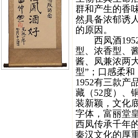
群和产生的香
然具备浓郁诱
的原因。
西凤酒195
型、浓香型、
酱、凤兼浓两
型”；口感柔
1952有三款
藏（52度）、
装新颖，文化
字体，富丽堂
西凤传承千年
秦汉文化的厚